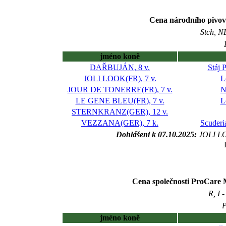
Cena národního pivova
Stch, N
jméno koně
DAŘBUJÁN, 8 v.
Stáj 
JOLI LOOK(FR), 7 v.
L
JOUR DE TONERRE(FR), 7 v.
N
LE GENE BLEU(FR), 7 v.
L
STERNKRANZ(GER), 12 v.
VEZZANA(GER), 7 k.
Scuderi
Dohlášeni k 07.10.2025:
JOLI L
Cena společnosti ProCare
R, I 
P
jméno koně