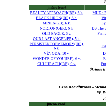
P
jméno koně
BEAUTY APPROACH(IRE), 6 k.
MUDr. E
BLACK HRON(IRE), 5 h.
Vi
MINEA(GB), 6 k.
Sy
NORTON(GER), 6 h.
DS The S
OLD EAGLE, 6 v.
Farma
OUR LAST ANGEL(FR), 5 k.
PERSISTENCOFMEMORY(IRE),
Da
6 k.
VÉVODA, 10 v.
D
WONDER OF YOU(IRE), 6 v.
B
CULIHRACH(IRE), 9 v.
Pur
Škrtnuti k
Cena Radiožurnálu – Memori
PP, IV
P
jméno koně