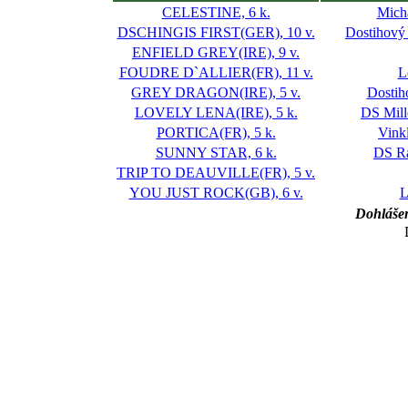
CELESTINE, 6 k.
Mich
DSCHINGIS FIRST(GER), 10 v.
Dostihový 
ENFIELD GREY(IRE), 9 v.
FOUDRE D`ALLIER(FR), 11 v.
L
GREY DRAGON(IRE), 5 v.
Dostih
LOVELY LENA(IRE), 5 k.
DS Mil
PORTICA(FR), 5 k.
Vink
SUNNY STAR, 6 k.
DS R
TRIP TO DEAUVILLE(FR), 5 v.
YOU JUST ROCK(GB), 6 v.
L
Dohlášen