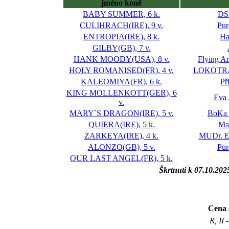
jméno koně
BABY SUMMER, 6 k.
DS
CULIHRACH(IRE), 9 v.
Pur
ENTROPIA(IRE), 8 k.
Ha
GILBY(GB), 7 v.
HANK MOODY(USA), 8 v.
Flying A
HOLY ROMANISED(FR), 4 v.
LOKOTRAN
KALEOMIYA(FR), 6 k.
Při
KING MOLLENKOTT(GER), 6
Eva
v.
MARY`S DRAGON(IRE), 5 v.
BoKa 
QUIERA(IRE), 5 k.
Ma
ZARKEYA(IRE), 4 k.
MUDr. Ev
ALONZO(GB), 5 v.
Pur
OUR LAST ANGEL(FR), 5 k.
Škrtnuti k 07.10.202
Cena 
R, II