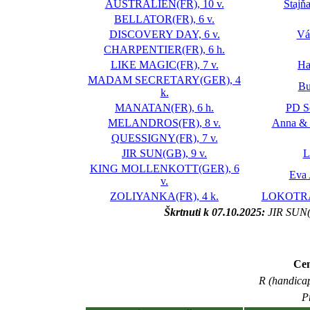
AUSTRALIEN(FR), 10 v.
Stajň
BELLATOR(FR), 6 v.
DISCOVERY DAY, 6 v.
Vá
CHARPENTIER(FR), 6 h.
LIKE MAGIC(FR), 7 v.
Ha
MADAM SECRETARY(GER), 4
Bu
k.
MANATAN(FR), 6 h.
PD S
MELANDROS(FR), 8 v.
Anna & 
QUESSIGNY(FR), 7 v.
JIR SUN(GB), 9 v.
L
KING MOLLENKOTT(GER), 6
Eva
v.
ZOLIYANKA(FR), 4 k.
LOKOTRAN
Škrtnuti k 07.10.2025:
JIR SUN
Cen
R (handicap
P