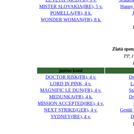
MISTER SLOVAKIA(IRE), 5 v.
Happy
POMELLA(FR), 8 k.
WONDER WOMAN(FR), 8 k.
Zlatá spon
PP, I
jméno koně
DOCTOR RISK(FR), 4 v.
Dr
LORD IN PINK, 4 v.
L
MAGNIFIC LE DUN(FR), 4 v.
St
MEDUNKA(FR), 4 k.
Dr
MISSION ACCEPTED(IRE), 4 v.
NEXT STRIKE(GER), 4 v.
Gestüt
SYDNEY(IRE), 4 v.
D