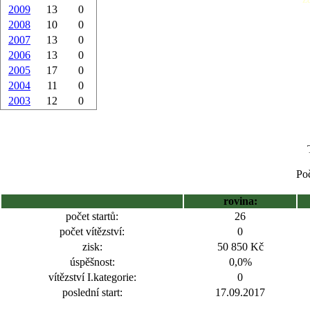
2009
13
0
2008
10
0
2007
13
0
2006
13
0
2005
17
0
2004
11
0
2003
12
0
Poč
rovina:
počet startů:
26
počet vítězství:
0
zisk:
50 850 Kč
úspěšnost:
0,0%
vítězství I.kategorie:
0
poslední start:
17.09.2017