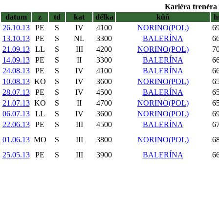
Kariéra trenéra 
datum
z
td
kat
délka
kůň
h
26.10.13
PE
S
IV
4100
NORINO(POL)
69
13.10.13
PE
S
NL
3300
BALERÍNA
66
21.09.13
LL
S
III
4200
NORINO(POL)
70
14.09.13
PE
S
II
3300
BALERÍNA
66
24.08.13
PE
S
IV
4100
BALERÍNA
66
10.08.13
KO
S
IV
3600
NORINO(POL)
65
28.07.13
PE
S
IV
4500
BALERÍNA
65
21.07.13
KO
S
II
4700
NORINO(POL)
65
06.07.13
LL
S
IV
3600
NORINO(POL)
69
22.06.13
PE
S
III
4500
BALERÍNA
67
01.06.13
MO
S
III
3800
NORINO(POL)
68
25.05.13
PE
S
III
3900
BALERÍNA
66