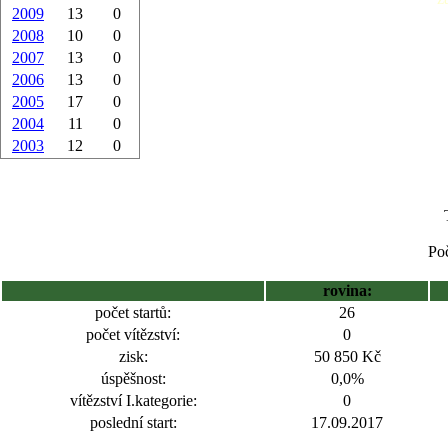
2009
13
0
2008
10
0
2007
13
0
2006
13
0
2005
17
0
2004
11
0
2003
12
0
Poč
rovina:
počet startů:
26
počet vítězství:
0
zisk:
50 850 Kč
úspěšnost:
0,0%
vítězství I.kategorie:
0
poslední start:
17.09.2017