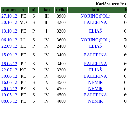
Kariéra trenéra 
datum
z
td
kat
délka
kůň
27.10.12
PE
S
III
3900
NORINO(POL)
6
20.10.12
MO
S
III
4200
BALERÍNA
6
13.10.12
PE
P
I
3200
ELIÁŠ
6
06.10.12
LL
S
IV
3600
NORINO(POL)
7
22.09.12
LL
P
IV
2400
ELIÁŠ
6
15.09.12
PE
S
IV
3400
BALERÍNA
6
18.08.12
PE
S
IV
3400
BALERÍNA
6
22.07.12
KO
P
IV
3200
ELIÁŠ
6
30.06.12
PE
S
IV
4500
BALERÍNA
6
16.06.12
PE
S
IV
4500
NEMIR
6
26.05.12
PE
S
IV
4500
NEMIR
6
19.05.12
PE
S
IV
4500
BALERÍNA
6
08.05.12
PE
S
IV
4000
NEMIR
6