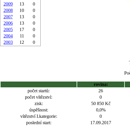
2009
13
0
2008
10
0
2007
13
0
2006
13
0
2005
17
0
2004
11
0
2003
12
0
Poč
rovina:
počet startů:
26
počet vítězství:
0
zisk:
50 850 Kč
úspěšnost:
0,0%
vítězství I.kategorie:
0
poslední start:
17.09.2017