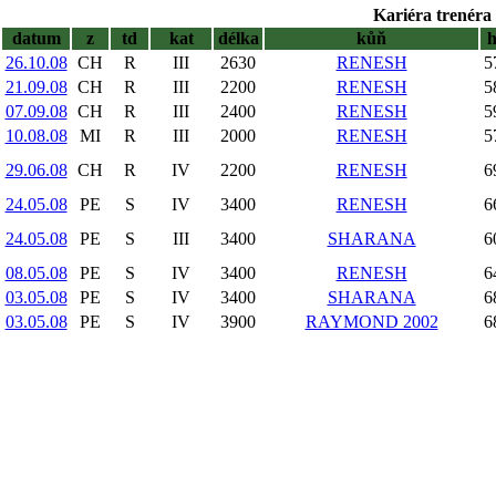
Kariéra trenéra 
datum
z
td
kat
délka
kůň
26.10.08
CH
R
III
2630
RENESH
5
21.09.08
CH
R
III
2200
RENESH
5
07.09.08
CH
R
III
2400
RENESH
5
10.08.08
MI
R
III
2000
RENESH
5
29.06.08
CH
R
IV
2200
RENESH
6
24.05.08
PE
S
IV
3400
RENESH
6
24.05.08
PE
S
III
3400
SHARANA
6
08.05.08
PE
S
IV
3400
RENESH
6
03.05.08
PE
S
IV
3400
SHARANA
6
03.05.08
PE
S
IV
3900
RAYMOND 2002
6