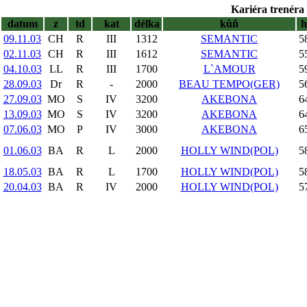
Kariéra trenéra 
datum
z
td
kat
délka
kůň
09.11.03
CH
R
III
1312
SEMANTIC
5
02.11.03
CH
R
III
1612
SEMANTIC
5
04.10.03
LL
R
III
1700
L`AMOUR
5
28.09.03
Dr
R
-
2000
BEAU TEMPO(GER)
5
27.09.03
MO
S
IV
3200
AKEBONA
6
13.09.03
MO
S
IV
3200
AKEBONA
6
07.06.03
MO
P
IV
3000
AKEBONA
6
01.06.03
BA
R
L
2000
HOLLY WIND(POL)
5
18.05.03
BA
R
L
1700
HOLLY WIND(POL)
5
20.04.03
BA
R
IV
2000
HOLLY WIND(POL)
5