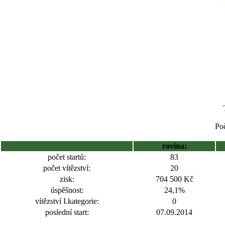
Poč
rovina:
počet startů:
83
počet vítězství:
20
zisk:
704 500 Kč
úspěšnost:
24,1%
vítězství I.kategorie:
0
poslední start:
07.09.2014