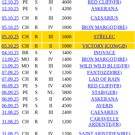
12.10.25
PE
S
III
4600
RED CLIFF(FR)
12.10.25
PE
S
I
4200
ASKERANA
05.10.25
CH
R
III
2600
CAESARIUS
05.10.25
CH
R
IV
1800
IRON MARGOT(IRE)
05.10.25
CH
R
III
1600
STŘELEC
05.10.25
CH
R
II
1000
VICTORY ICON(GB)
04.10.25
BR
S
V
3400
INOVACE
13.09.25
MO
R
IV
1400
IRON MARGOT(IRE)
13.09.25
MO
R
III
1600
WILD WILD BLUE(FR)
07.09.25
CH
R
V
1200
FANTOZZI(IRE)
07.09.25
CH
R
III
1400
LAD OF RAIN
06.09.25
PE
S
IV
4500
RED CLIFF(FR)
06.09.25
PE
S
NL
5800
STAR(GER)
06.09.25
PE
S
II
4500
ASKERANA
06.09.25
PE
S
II
4500
AVERIS
31.08.25
CH
R
III
2400
CAESARIUS
CARAVELLE
31.08.25
CH
R
IV
1200
ARDENTE(FR)
31.08.25
CH
R
IV
1200
SAINT ARISTIDES(IRE)