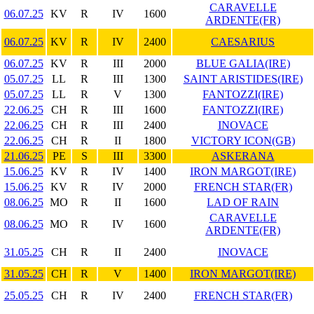
CARAVELLE
06.07.25
KV
R
IV
1600
ARDENTE(FR)
06.07.25
KV
R
IV
2400
CAESARIUS
06.07.25
KV
R
III
2000
BLUE GALIA(IRE)
05.07.25
LL
R
III
1300
SAINT ARISTIDES(IRE)
05.07.25
LL
R
V
1300
FANTOZZI(IRE)
22.06.25
CH
R
III
1600
FANTOZZI(IRE)
22.06.25
CH
R
III
2400
INOVACE
22.06.25
CH
R
II
1800
VICTORY ICON(GB)
21.06.25
PE
S
III
3300
ASKERANA
15.06.25
KV
R
IV
1400
IRON MARGOT(IRE)
15.06.25
KV
R
IV
2000
FRENCH STAR(FR)
08.06.25
MO
R
II
1600
LAD OF RAIN
CARAVELLE
08.06.25
MO
R
IV
1600
ARDENTE(FR)
31.05.25
CH
R
II
2400
INOVACE
31.05.25
CH
R
V
1400
IRON MARGOT(IRE)
25.05.25
CH
R
IV
2400
FRENCH STAR(FR)