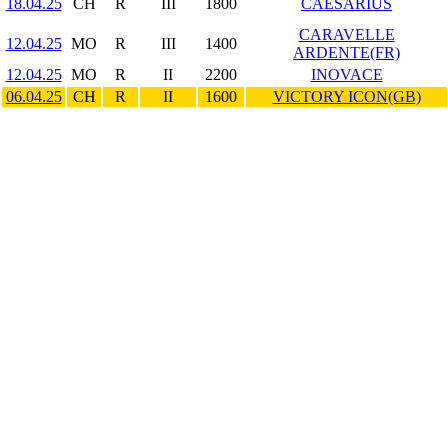
18.04.25
CH
R
III
1800
CAESARIUS
CARAVELLE
12.04.25
MO
R
III
1400
ARDENTE(FR)
12.04.25
MO
R
II
2200
INOVACE
06.04.25
CH
R
II
1600
VICTORY ICON(GB)