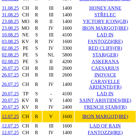
31.08.25
CH
R
III
1400
HONEY ANNE
31.08.25
CH
R
III
1400
STŘELEC
23.08.25
MO
R
II
1400
VICTORY ICON(GB)
23.08.25
MO
R
IV
1600
IRON MARGOT(IRE)
10.08.25
NE
S
III
4100
LAD IN
03.08.25
KV
R
IV
1600
FANTOZZI(IRE)
02.08.25
PE
S
IV
3300
RED CLIFF(FR)
02.08.25
PE
S
NL
5800
STAR(GER)
02.08.25
PE
S
II
4200
ASKERANA
26.07.25
CH
R
III
2600
CAESARIUS
26.07.25
CH
R
III
2600
INOVACE
CARAVELLE
26.07.25
CH
R
IV
1400
ARDENTE(FR)
20.07.25
TP
S
-
4100
LAD IN
20.07.25
KV
R
V
1400
SAINT ARISTIDES(IRE)
20.07.25
KV
R
IV
2400
FRENCH STAR(FR)
12.07.25
CH
R
V
1600
IRON MARGOT(IRE)
12.07.25
CH
R
III
1600
LAD OF RAIN
12.07.25
CH
R
IV
1400
FANTOZZI(IRE)