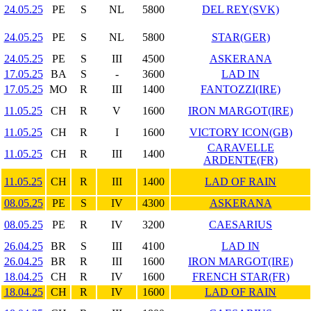
24.05.25
PE
S
NL
5800
DEL REY(SVK)
24.05.25
PE
S
NL
5800
STAR(GER)
24.05.25
PE
S
III
4500
ASKERANA
17.05.25
BA
S
-
3600
LAD IN
17.05.25
MO
R
III
1400
FANTOZZI(IRE)
11.05.25
CH
R
V
1600
IRON MARGOT(IRE)
11.05.25
CH
R
I
1600
VICTORY ICON(GB)
CARAVELLE
11.05.25
CH
R
III
1400
ARDENTE(FR)
11.05.25
CH
R
III
1400
LAD OF RAIN
08.05.25
PE
S
IV
4300
ASKERANA
08.05.25
PE
R
IV
3200
CAESARIUS
26.04.25
BR
S
III
4100
LAD IN
26.04.25
BR
R
III
1600
IRON MARGOT(IRE)
18.04.25
CH
R
IV
1600
FRENCH STAR(FR)
18.04.25
CH
R
IV
1600
LAD OF RAIN