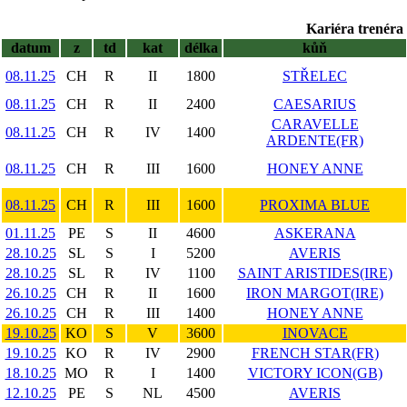
Kariéra trenéra 
datum
z
td
kat
délka
kůň
08.11.25
CH
R
II
1800
STŘELEC
08.11.25
CH
R
II
2400
CAESARIUS
CARAVELLE
08.11.25
CH
R
IV
1400
ARDENTE(FR)
08.11.25
CH
R
III
1600
HONEY ANNE
08.11.25
CH
R
III
1600
PROXIMA BLUE
01.11.25
PE
S
II
4600
ASKERANA
28.10.25
SL
S
I
5200
AVERIS
28.10.25
SL
R
IV
1100
SAINT ARISTIDES(IRE)
26.10.25
CH
R
II
1600
IRON MARGOT(IRE)
26.10.25
CH
R
III
1400
HONEY ANNE
19.10.25
KO
S
V
3600
INOVACE
19.10.25
KO
R
IV
2900
FRENCH STAR(FR)
18.10.25
MO
R
I
1400
VICTORY ICON(GB)
12.10.25
PE
S
NL
4500
AVERIS