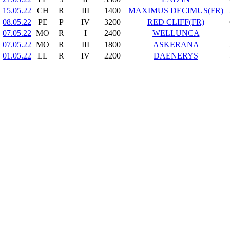
15.05.22
CH
R
III
1400
MAXIMUS DECIMUS(FR)
08.05.22
PE
P
IV
3200
RED CLIFF(FR)
07.05.22
MO
R
I
2400
WELLUNCA
07.05.22
MO
R
III
1800
ASKERANA
01.05.22
LL
R
IV
2200
DAENERYS