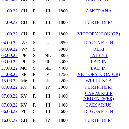
11.09.22
CH
R
III
1800
ASKERANA
11.09.22
CH
R
III
1800
FURTFIT(FR)
11.09.22
CH
R
III
1800
VICTORY ICON(GB)
04.09.22
Wr
S
-
3850
REGGAETON
04.09.22
Wr
S
-
5000
REKI
03.09.22
PE
S
NL
5800
TALENT
03.09.22
PE
S
II
3300
LAD IN
27.08.22
MO
S
NL
4400
LAD IN
21.08.22
SE
R
V
1750
VICTORY ICON(GB)
15.08.22
Me
R
L
2200
WELLUNCA
07.08.22
KV
R
IV
2000
FURTFIT(FR)
CARAVELLE
07.08.22
KV
R
III
1400
ARDENTE(FR)
07.08.22
KV
R
III
1400
CAESARIUS
06.08.22
PE
S
III
3600
REGGAETON
16.07.22
CH
R
IV
1800
FURTFIT(FR)