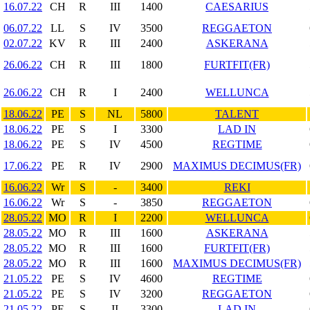
16.07.22
CH
R
III
1400
CAESARIUS
06.07.22
LL
S
IV
3500
REGGAETON
02.07.22
KV
R
III
2400
ASKERANA
26.06.22
CH
R
III
1800
FURTFIT(FR)
26.06.22
CH
R
I
2400
WELLUNCA
18.06.22
PE
S
NL
5800
TALENT
18.06.22
PE
S
I
3300
LAD IN
18.06.22
PE
S
IV
4500
REGTIME
17.06.22
PE
R
IV
2900
MAXIMUS DECIMUS(FR)
16.06.22
Wr
S
-
3400
REKI
16.06.22
Wr
S
-
3850
REGGAETON
28.05.22
MO
R
I
2200
WELLUNCA
28.05.22
MO
R
III
1600
ASKERANA
28.05.22
MO
R
III
1600
FURTFIT(FR)
28.05.22
MO
R
III
1600
MAXIMUS DECIMUS(FR)
21.05.22
PE
S
IV
4600
REGTIME
21.05.22
PE
S
IV
3200
REGGAETON
21.05.22
PE
S
II
3300
LAD IN