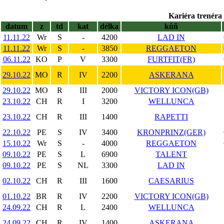
Kariéra trenéra 
datum
z
td
kat
délka
kůň
11.11.22
Wr
S
-
4200
LAD IN
11.11.22
Wr
S
-
3850
REGGAETON
06.11.22
KO
P
V
3300
FURTFIT(FR)
29.10.22
MO
R
IV
2200
ASKERANA
29.10.22
MO
R
III
2000
VICTORY ICON(GB)
23.10.22
CH
R
I
3200
WELLUNCA
23.10.22
CH
R
III
1400
RAPETTI
22.10.22
PE
S
IV
3400
KRONPRINZ(GER)
15.10.22
Wr
S
-
4000
REGGAETON
09.10.22
PE
S
L
6900
TALENT
09.10.22
PE
S
NL
3300
LAD IN
02.10.22
CH
R
III
1600
CAESARIUS
01.10.22
BR
R
IV
2200
VICTORY ICON(GB)
24.09.22
CH
R
L
2400
WELLUNCA
24.09.22
CH
R
IV
1400
ASKERANA