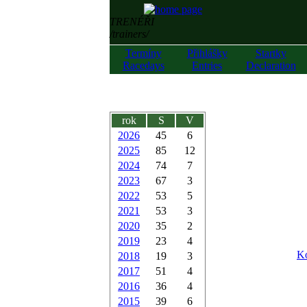
TRENÉŘI
/trainers/
Termíny
Přihlášky
Startky
Racedays
Entries
Declaration
rok
S
V
2026
45
6
2025
85
12
2024
74
7
2023
67
3
2022
53
5
2021
53
3
2020
35
2
2019
23
4
Ko
2018
19
3
2017
51
4
2016
36
4
2015
39
6