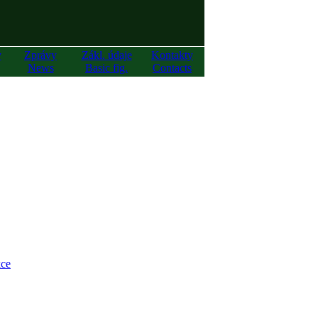
y
Zprávy
Zákl. údaje
Kontakty
News
Basic fig.
Contacts
ce