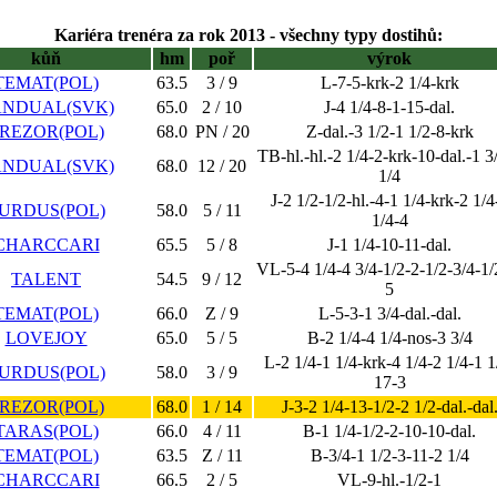
Kariéra trenéra za rok 2013 - všechny typy dostihů:
kůň
hm
poř
výrok
TEMAT(POL)
63.5
3 / 9
L-7-5-krk-2 1/4-krk
ANDUAL(SVK)
65.0
2 / 10
J-4 1/4-8-1-15-dal.
REZOR(POL)
68.0
PN / 20
Z-dal.-3 1/2-1 1/2-8-krk
TB-hl.-hl.-2 1/4-2-krk-10-dal.-1 3
ANDUAL(SVK)
68.0
12 / 20
1/4
J-2 1/2-1/2-hl.-4-1 1/4-krk-2 1/4
URDUS(POL)
58.0
5 / 11
1/4-4
CHARCCARI
65.5
5 / 8
J-1 1/4-10-11-dal.
VL-5-4 1/4-4 3/4-1/2-2-1/2-3/4-1/
TALENT
54.5
9 / 12
5
TEMAT(POL)
66.0
Z / 9
L-5-3-1 3/4-dal.-dal.
LOVEJOY
65.0
5 / 5
B-2 1/4-4 1/4-nos-3 3/4
L-2 1/4-1 1/4-krk-4 1/4-2 1/4-1 1
URDUS(POL)
58.0
3 / 9
17-3
REZOR(POL)
68.0
1 / 14
J-3-2 1/4-13-1/2-2 1/2-dal.-dal
TARAS(POL)
66.0
4 / 11
B-1 1/4-1/2-2-10-10-dal.
TEMAT(POL)
63.5
Z / 11
B-3/4-1 1/2-3-11-2 1/4
CHARCCARI
66.5
2 / 5
VL-9-hl.-1/2-1