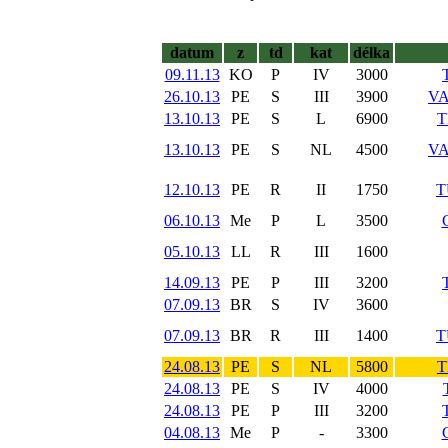
datum
z
td
kat
délka
09.11.13
KO
P
IV
3000
26.10.13
PE
S
III
3900
V
13.10.13
PE
S
L
6900
T
13.10.13
PE
S
NL
4500
V
12.10.13
PE
R
II
1750
T
06.10.13
Me
P
L
3500
05.10.13
LL
R
III
1600
14.09.13
PE
P
III
3200
07.09.13
BR
S
IV
3600
07.09.13
BR
R
III
1400
T
24.08.13
PE
S
NL
5800
T
24.08.13
PE
S
IV
4000
24.08.13
PE
P
III
3200
04.08.13
Me
P
-
3300