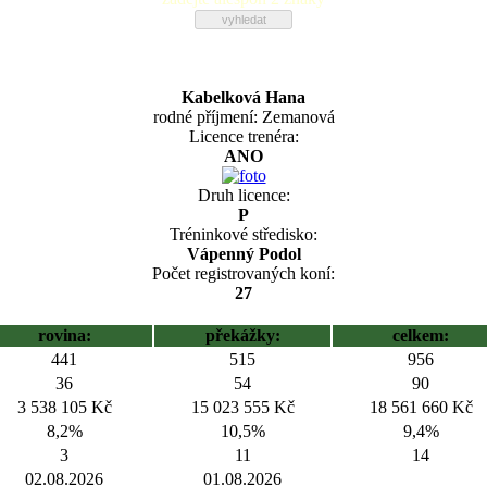
Kabelková Hana
rodné příjmení: Zemanová
Licence trenéra:
ANO
Druh licence:
P
Tréninkové středisko:
Vápenný Podol
Počet registrovaných koní:
27
rovina:
překážky:
celkem:
441
515
956
36
54
90
3 538 105 Kč
15 023 555 Kč
18 561 660 Kč
8,2%
10,5%
9,4%
3
11
14
02.08.2026
01.08.2026