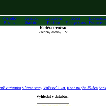
Výsledky
Statistiky
Legislativa
Avíza
Dokument
Results
Statistics
Decision
Foreign starts
Documents
Kariéra trenéra:
ně v tréninku
Vítězné starty
Vítězství I. kat.
Koně na přihláškách
Sank
Vyhledat v databázi:
zadejte alespoň 2 znaky