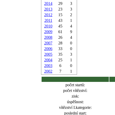
2014
29
3
2013
23
3
2012
15
2
2011
43
1
2010
45
4
2009
61
9
2008
26
4
2007
28
0
2006
33
0
2005
35
3
2004
25
1
2003
6
0
2002
7
1
počet startů:
počet vítězství:
zisk:
úspěšnost:
vítězství I.kategorie:
poslední start: