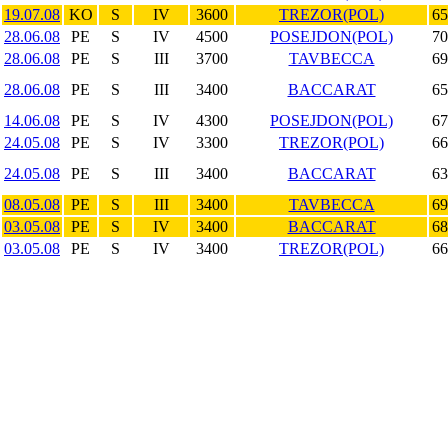
19.07.08
KO
S
IV
3600
TREZOR(POL)
65
28.06.08
PE
S
IV
4500
POSEJDON(POL)
70
28.06.08
PE
S
III
3700
TAVBECCA
69
28.06.08
PE
S
III
3400
BACCARAT
65
14.06.08
PE
S
IV
4300
POSEJDON(POL)
67
24.05.08
PE
S
IV
3300
TREZOR(POL)
66
24.05.08
PE
S
III
3400
BACCARAT
63
08.05.08
PE
S
III
3400
TAVBECCA
69
03.05.08
PE
S
IV
3400
BACCARAT
68
03.05.08
PE
S
IV
3400
TREZOR(POL)
66