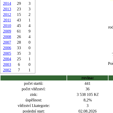
2014
29
3
2013
23
3
2012
15
2
2011
43
1
2010
45
4
ro
2009
61
9
2008
26
4
2007
28
0
2006
33
0
2005
35
3
2004
25
1
Poč
2003
6
0
2002
7
1
rovina:
počet startů:
441
počet vítězství:
36
zisk:
3 538 105 Kč
úspěšnost:
8,2%
vítězství I.kategorie:
3
poslední start:
02.08.2026