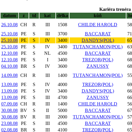
Kariéra trenéra 
datum
z
td
kat
délka
kůň
h
26.10.08
CH
R
III
1508
CHILDE HAROLD
58
25.10.08
PE
S
III
3700
BACCARAT
71
25.10.08
PE
S
IV
3400
DANDYS(POL)
65
25.10.08
PE
S
IV
3400
TUTANCHAMON(POL)
63
12.10.08
PE
S
NL
4500
BACCARAT
68
12.10.08
PE
S
I
3400
TREZOR(POL)
68
04.10.08
BR
S
IV
3600
ZANUSSY
68
14.09.08
CH
R
III
1400
TUTANCHAMON(POL)
55
13.09.08
PE
S
IV
4000
TREZOR(POL)
69
13.09.08
PE
S
IV
3400
DANDYS(POL)
66
13.09.08
PE
S
III
4700
ZANUSSY
66
07.09.08
CH
R
III
1400
CHILDE HAROLD
56
30.08.08
BV
S
II
5000
BACCARAT
67
30.08.08
BV
R
III
2000
TUTANCHAMON(POL)
57
23.08.08
PE
S
III
4500
BACCARAT
69
02.08.08
BR
S
III
4100
TREZOR(POL)
65