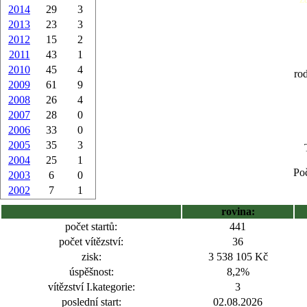
2014
29
3
2013
23
3
2012
15
2
2011
43
1
2010
45
4
ro
2009
61
9
2008
26
4
2007
28
0
2006
33
0
2005
35
3
2004
25
1
Poč
2003
6
0
2002
7
1
rovina:
počet startů:
441
počet vítězství:
36
zisk:
3 538 105 Kč
úspěšnost:
8,2%
vítězství I.kategorie:
3
poslední start:
02.08.2026