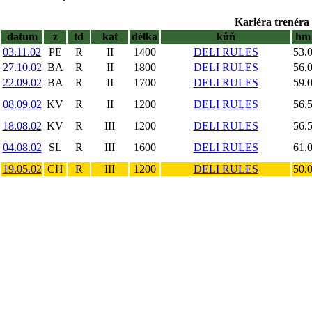
Kariéra trenéra 
datum
z
td
kat
délka
kůň
hm
03.11.02
PE
R
II
1400
DELI RULES
53.
27.10.02
BA
R
II
1800
DELI RULES
56.
22.09.02
BA
R
II
1700
DELI RULES
59.
08.09.02
KV
R
II
1200
DELI RULES
56.
18.08.02
KV
R
III
1200
DELI RULES
56.
04.08.02
SL
R
III
1600
DELI RULES
61.
19.05.02
CH
R
III
1200
DELI RULES
50.