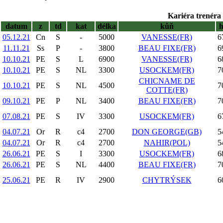
Kariéra trenéra 
datum
z
td
kat
délka
kůň
05.12.21
Cn
S
-
5000
VANESSE(FR)
6
11.11.21
Ss
P
-
3800
BEAU FIXE(FR)
6
10.10.21
PE
S
L
6900
VANESSE(FR)
6
10.10.21
PE
S
NL
3300
USOCKEM(FR)
7
CHICNAME DE
10.10.21
PE
S
NL
4500
7
COTTE(FR)
09.10.21
PE
P
NL
3400
BEAU FIXE(FR)
7
07.08.21
PE
S
IV
3300
USOCKEM(FR)
6
04.07.21
Or
R
c4
2700
DON GEORGE(GB)
5
04.07.21
Or
R
c4
2700
NAHIR(POL)
5
26.06.21
PE
S
I
3300
USOCKEM(FR)
6
26.06.21
PE
S
NL
4400
BEAU FIXE(FR)
7
25.06.21
PE
R
IV
2900
CHYTRÝSEK
6