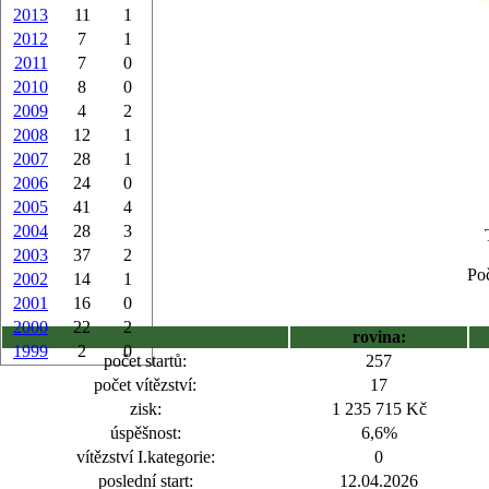
2013
11
1
2012
7
1
2011
7
0
2010
8
0
2009
4
2
2008
12
1
2007
28
1
2006
24
0
2005
41
4
2004
28
3
2003
37
2
Poč
2002
14
1
2001
16
0
2000
22
2
rovina:
1999
2
0
počet startů:
257
počet vítězství:
17
zisk:
1 235 715 Kč
úspěšnost:
6,6%
vítězství I.kategorie:
0
poslední start:
12.04.2026