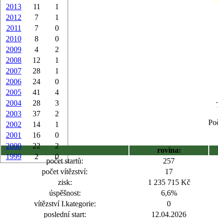
2013
11
1
2012
7
1
2011
7
0
2010
8
0
2009
4
2
2008
12
1
2007
28
1
2006
24
0
2005
41
4
2004
28
3
2003
37
2
Poč
2002
14
1
2001
16
0
2000
22
2
rovina:
1999
2
0
počet startů:
257
počet vítězství:
17
zisk:
1 235 715 Kč
úspěšnost:
6,6%
vítězství I.kategorie:
0
poslední start:
12.04.2026