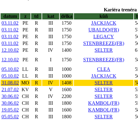
Kariéra trenéra 
datum
z
td
kat
délka
kůň
03.11.02
PE
R
III
1750
JACKJACK
5
03.11.02
PE
R
III
1750
UBALDO(FR)
5
03.11.02
PE
R
III
1750
LEGACY
5
03.11.02
PE
R
III
1750
STENBREEZE(FR)
5
12.10.02
PE
R
IV
1400
SELTER
6
12.10.02
PE
R
I
1750
STENBREEZE(FR)
5
05.10.02
LL
R
III
1000
CLEA
5
05.10.02
LL
R
III
1000
JACKJACK
5
31.08.02
MO
R
IV
1408
SELTER
5
21.07.02
KV
R
V
1600
SELTER
5
30.06.02
CH
R
IV
2200
SELTER
5
30.06.02
CH
R
III
1800
KAMBOL(FR)
5
19.05.02
CH
R
III
1600
KAMBOL(FR)
5
05.05.02
CH
R
III
1800
SELTER
5