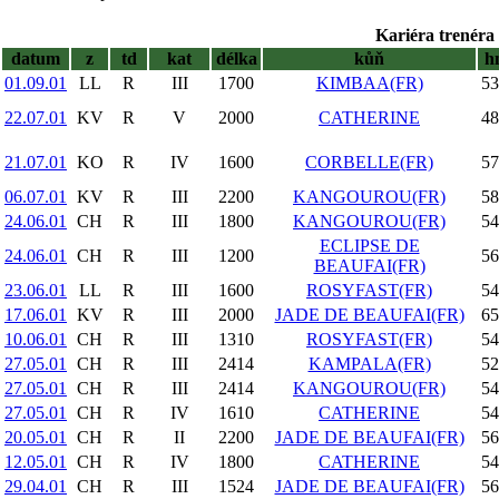
Kariéra trenéra 
datum
z
td
kat
délka
kůň
h
01.09.01
LL
R
III
1700
KIMBAA(FR)
53
22.07.01
KV
R
V
2000
CATHERINE
48
21.07.01
KO
R
IV
1600
CORBELLE(FR)
57
06.07.01
KV
R
III
2200
KANGOUROU(FR)
58
24.06.01
CH
R
III
1800
KANGOUROU(FR)
54
ECLIPSE DE
24.06.01
CH
R
III
1200
56
BEAUFAI(FR)
23.06.01
LL
R
III
1600
ROSYFAST(FR)
54
17.06.01
KV
R
III
2000
JADE DE BEAUFAI(FR)
65
10.06.01
CH
R
III
1310
ROSYFAST(FR)
54
27.05.01
CH
R
III
2414
KAMPALA(FR)
52
27.05.01
CH
R
III
2414
KANGOUROU(FR)
54
27.05.01
CH
R
IV
1610
CATHERINE
54
20.05.01
CH
R
II
2200
JADE DE BEAUFAI(FR)
56
12.05.01
CH
R
IV
1800
CATHERINE
54
29.04.01
CH
R
III
1524
JADE DE BEAUFAI(FR)
56