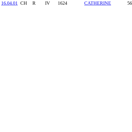
16.04.01
CH
R
IV
1624
CATHERINE
56