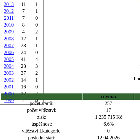
2013
11
1
2012
7
1
2011
7
0
2010
8
0
2009
4
2
2008
12
1
2007
28
1
2006
24
0
2005
41
4
2004
28
3
2003
37
2
Poč
2002
14
1
2001
16
0
2000
22
2
rovina:
1999
2
0
počet startů:
257
počet vítězství:
17
zisk:
1 235 715 Kč
úspěšnost:
6,6%
vítězství I.kategorie:
0
poslední start:
12.04.2026