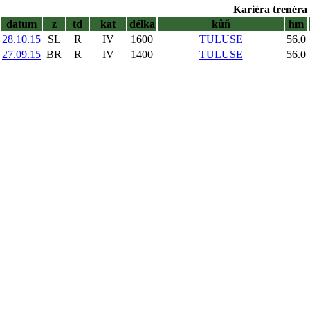
Kariéra trenéra 
datum
z
td
kat
délka
kůň
hm
28.10.15
SL
R
IV
1600
TULUSE
56.0
27.09.15
BR
R
IV
1400
TULUSE
56.0