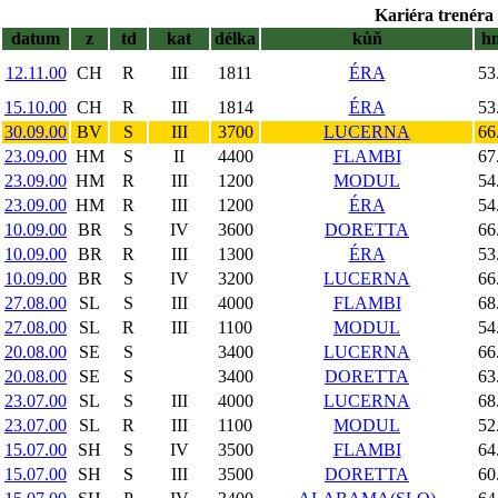
Kariéra trenéra 
datum
z
td
kat
délka
kůň
h
12.11.00
CH
R
III
1811
ÉRA
53
15.10.00
CH
R
III
1814
ÉRA
53
30.09.00
BV
S
III
3700
LUCERNA
66
23.09.00
HM
S
II
4400
FLAMBI
67
23.09.00
HM
R
III
1200
MODUL
54
23.09.00
HM
R
III
1200
ÉRA
54
10.09.00
BR
S
IV
3600
DORETTA
66
10.09.00
BR
R
III
1300
ÉRA
53
10.09.00
BR
S
IV
3200
LUCERNA
66
27.08.00
SL
S
III
4000
FLAMBI
68
27.08.00
SL
R
III
1100
MODUL
54
20.08.00
SE
S
3400
LUCERNA
66
20.08.00
SE
S
3400
DORETTA
63
23.07.00
SL
S
III
4000
LUCERNA
68
23.07.00
SL
R
III
1100
MODUL
52
15.07.00
SH
S
IV
3500
FLAMBI
64
15.07.00
SH
S
III
3500
DORETTA
60