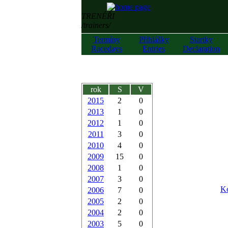
TRENÉŘI
/trainers/
Termíny
Přihlášky
Startky
Racedays
Entries
Declaration
rok
S
V
2015
2
0
2013
1
0
2012
1
0
2011
3
0
2010
4
0
2009
15
0
2008
1
0
2007
3
0
Ko
2006
7
0
2005
2
0
2004
2
0
2003
5
0