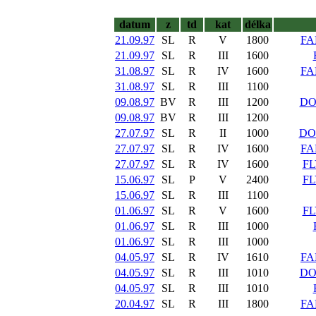
datum
z
td
kat
délka
21.09.97
SL
R
V
1800
FA
21.09.97
SL
R
III
1600
31.08.97
SL
R
IV
1600
FA
31.08.97
SL
R
III
1100
09.08.97
BV
R
III
1200
DO
09.08.97
BV
R
III
1200
27.07.97
SL
R
II
1000
DO
27.07.97
SL
R
IV
1600
FA
27.07.97
SL
R
IV
1600
FL
15.06.97
SL
P
V
2400
FL
15.06.97
SL
R
III
1100
01.06.97
SL
R
V
1600
FL
01.06.97
SL
R
III
1000
01.06.97
SL
R
III
1000
04.05.97
SL
R
IV
1610
FA
04.05.97
SL
R
III
1010
DO
04.05.97
SL
R
III
1010
20.04.97
SL
R
III
1800
FA