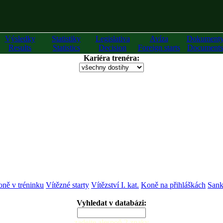
Výsledky
Statistiky
Legislativa
Avíza
Dokument
Results
Statistics
Decision
Foreign starts
Documents
Kariéra trenéra:
ně v tréninku
Vítězné starty
Vítězství I. kat.
Koně na přihláškách
Sank
Vyhledat v databázi:
zadejte alespoň 2 znaky