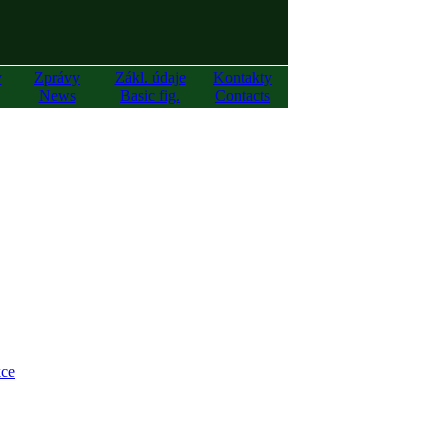
y
Zprávy
Zákl. údaje
Kontakty
News
Basic fig.
Contacts
ce