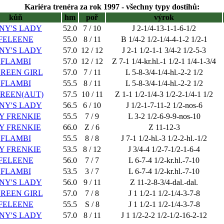
Kariéra trenéra za rok 1997 - všechny typy dostihů:
kůň
hm
poř
výrok
NY'S LADY
52.0
7 / 10
J 2-1/4-13-1-1-6-1/2
FELEENE
55.0
8 / 11
B 1/4-2 1/2-1/4-4-1-2 1/2-1
NY'S LADY
57.0
12 / 12
J 2-1 1/2-1-1 3/4-2 1/2-5-3
FLAMBI
57.0
12 / 12
Z 7-1 1/4-kr.hl.-1 1/2-1 1/4-1-3/4
REEN GIRL
57.0
7 / 11
L 5-8-3/4-1/4-hl.-2-2 1/2
FLAMBI
55.5
8 / 11
L 5-8-3/4-1/4-hl.-2-2 1/2
REEN(AUT)
57.5
10 / 11
Z 1-1 1/2-1/4-3 1/2-2-1/4-1 1/2
NY'S LADY
56.5
6 / 10
J 1/2-1-7-11-2 1/2-nos-6
Y FRENKIE
55.5
7 / 9
L 3-2 1/2-6-9-9-nos-10
Y FRENKIE
66.0
Z / 6
Z 11-12-3
FLAMBI
55.5
8 / 8
J 7-1 1/2-hl.-3 1/2-2-hl.-1/2
Y FRENKIE
53.5
8 / 12
J 3/4-4 1/2-7-1/2-1-6-4
FELEENE
56.0
7 / 7
L 6-7-4 1/2-kr.hl.-7-10
FLAMBI
53.5
3 / 7
L 6-7-4 1/2-kr.hl.-7-10
NY'S LADY
56.0
9 / 11
Z 11-2-8-3/4-dal.-dal.
REEN GIRL
57.0
7 / 8
J 1 1/2-1 1/2-1/4-3-7-8
FELEENE
55.5
S / 8
J 1 1/2-1 1/2-1/4-3-7-8
NY'S LADY
57.0
8 / 11
J 1 1/2-2-2 1/2-1/2-16-2-12