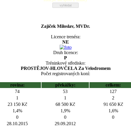
Zajíček Miloslav, MVDr.
Licence trenéra:
NE
Druh licence:
P
Tréninkové středisko:
PROSTĚJOV-HLOVČELA Za Velodromem
Počet registrovaných koní:
rovina:
překážky:
celkem:
74
53
127
1
1
2
23 150 Kč
68 500 Kč
91 650 Kč
1,4%
1,9%
1,6%
0
0
0
28.10.2015
29.09.2012