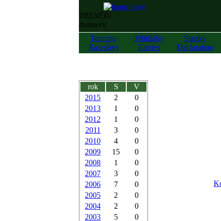
TRENÉŘI
/trainers/
Termíny
Přihlášky
Startky
Racedays
Entries
Declaration
rok
S
V
2015
2
0
2013
1
0
2012
1
0
2011
3
0
2010
4
0
2009
15
0
2008
1
0
2007
3
0
Ko
2006
7
0
2005
2
0
2004
2
0
2003
5
0