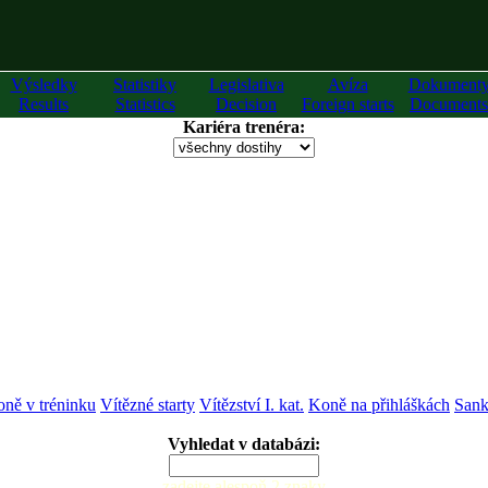
Výsledky
Statistiky
Legislativa
Avíza
Dokument
Results
Statistics
Decision
Foreign starts
Documents
Kariéra trenéra:
ně v tréninku
Vítězné starty
Vítězství I. kat.
Koně na přihláškách
Sank
Vyhledat v databázi:
zadejte alespoň 2 znaky