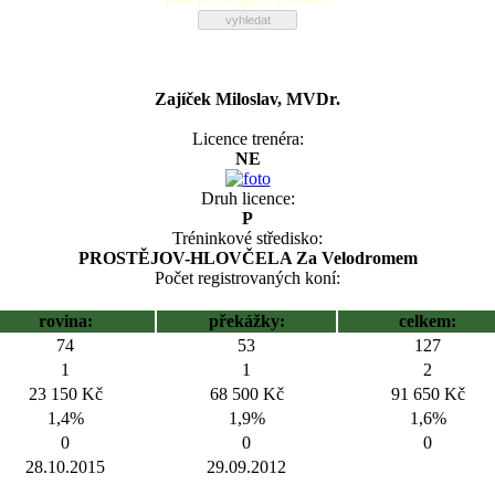
Zajíček Miloslav, MVDr.
Licence trenéra:
NE
Druh licence:
P
Tréninkové středisko:
PROSTĚJOV-HLOVČELA Za Velodromem
Počet registrovaných koní:
rovina:
překážky:
celkem:
74
53
127
1
1
2
23 150 Kč
68 500 Kč
91 650 Kč
1,4%
1,9%
1,6%
0
0
0
28.10.2015
29.09.2012