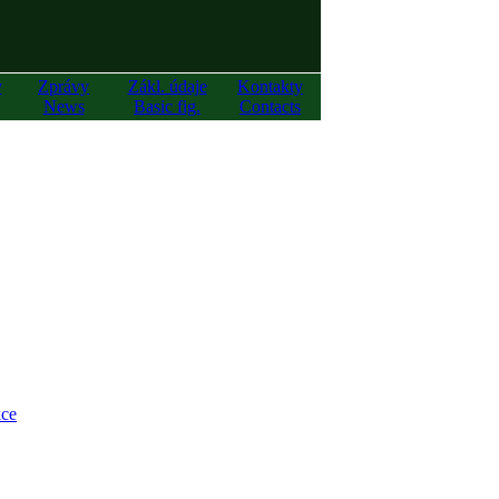
y
Zprávy
Zákl. údaje
Kontakty
News
Basic fig.
Contacts
ce