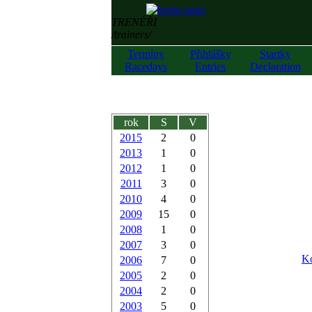
TRENÉŘI
/trainers/
Termíny
Přihlášky
Startky
Racedays
Entries
Declaration
rok
S
V
2015
2
0
2013
1
0
2012
1
0
2011
3
0
2010
4
0
2009
15
0
2008
1
0
2007
3
0
Ko
2006
7
0
2005
2
0
2004
2
0
2003
5
0