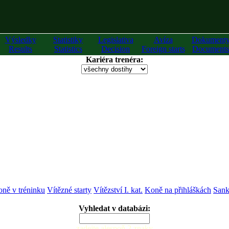
Výsledky
Statistiky
Legislativa
Avíza
Dokument
Results
Statistics
Decision
Foreign starts
Documents
Kariéra trenéra:
ně v tréninku
Vítězné starty
Vítězství I. kat.
Koně na přihláškách
Sank
Vyhledat v databázi:
zadejte alespoň 2 znaky