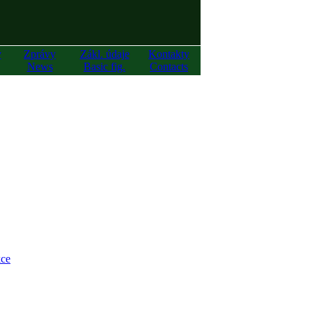
y
Zprávy
Zákl. údaje
Kontakty
News
Basic fig.
Contacts
ce