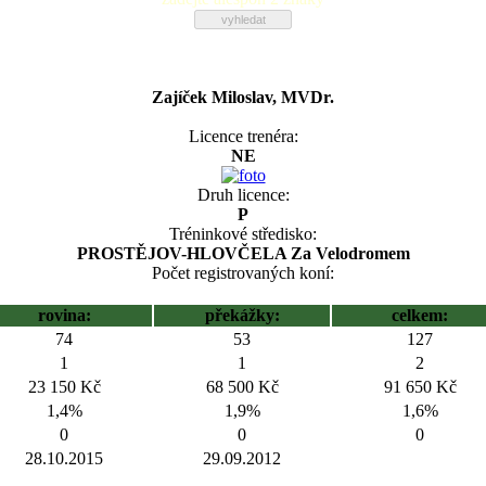
Zajíček Miloslav, MVDr.
Licence trenéra:
NE
Druh licence:
P
Tréninkové středisko:
PROSTĚJOV-HLOVČELA Za Velodromem
Počet registrovaných koní:
rovina:
překážky:
celkem:
74
53
127
1
1
2
23 150 Kč
68 500 Kč
91 650 Kč
1,4%
1,9%
1,6%
0
0
0
28.10.2015
29.09.2012