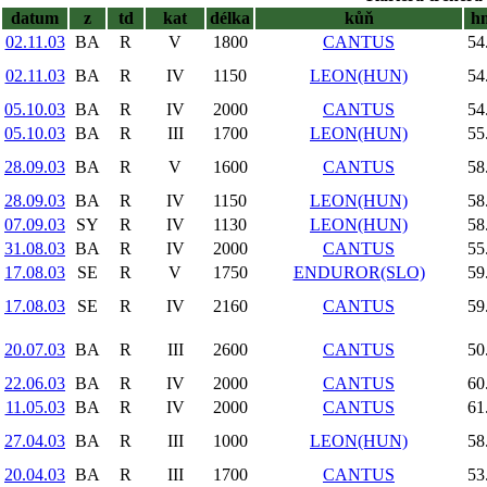
datum
z
td
kat
délka
kůň
h
02.11.03
BA
R
V
1800
CANTUS
54
02.11.03
BA
R
IV
1150
LEON(HUN)
54
05.10.03
BA
R
IV
2000
CANTUS
54
05.10.03
BA
R
III
1700
LEON(HUN)
55
28.09.03
BA
R
V
1600
CANTUS
58
28.09.03
BA
R
IV
1150
LEON(HUN)
58
07.09.03
SY
R
IV
1130
LEON(HUN)
58
31.08.03
BA
R
IV
2000
CANTUS
55
17.08.03
SE
R
V
1750
ENDUROR(SLO)
59
17.08.03
SE
R
IV
2160
CANTUS
59
20.07.03
BA
R
III
2600
CANTUS
50
22.06.03
BA
R
IV
2000
CANTUS
60
11.05.03
BA
R
IV
2000
CANTUS
61
27.04.03
BA
R
III
1000
LEON(HUN)
58
20.04.03
BA
R
III
1700
CANTUS
53