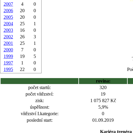
2007
4
0
2006
20
0
2005
20
0
2004
25
1
2003
16
0
2002
26
3
2001
25
1
2000
7
0
1999
19
5
1997
1
0
1995
22
0
Poč
rovina:
počet startů:
320
počet vítězství:
19
zisk:
1 075 827 Kč
úspěšnost:
5,9%
vítězství I.kategorie:
0
poslední start:
01.09.2019
Kariéra trenéra 