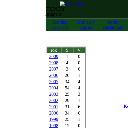
TRENÉŘI
/trainers/
Termíny
Přihlášky
Startky
Racedays
Entries
Declaration
rok
S
V
2009
1
0
2008
4
0
2007
3
0
2006
20
1
2005
34
4
2004
54
4
2003
25
3
2002
29
1
Ko
2001
31
6
2000
34
0
1999
25
1
1998
15
0