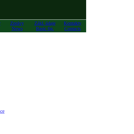
y
Zprávy
Zákl. údaje
Kontakty
News
Basic fig.
Contacts
ce