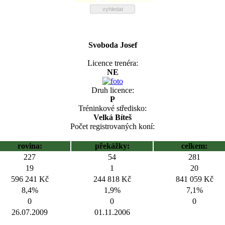
Svoboda Josef
Licence trenéra:
NE
Druh licence:
P
Tréninkové středisko:
Velká Bíteš
Počet registrovaných koní:
rovina:
překážky:
celkem:
227
54
281
19
1
20
596 241 Kč
244 818 Kč
841 059 Kč
8,4%
1,9%
7,1%
0
0
0
26.07.2009
01.11.2006