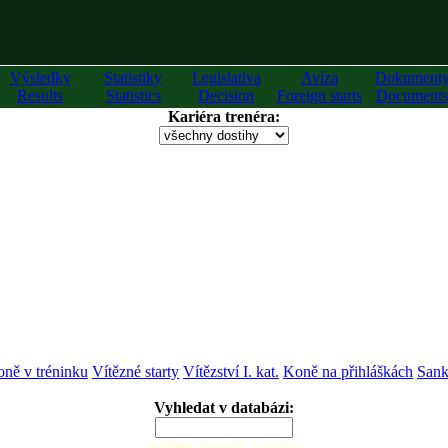
Výsledky
Statistiky
Legislativa
Avíza
Dokument
Results
Statistics
Decision
Foreign starts
Documents
Kariéra trenéra:
ně v tréninku
Vítězné starty
Vítězství I. kat.
Koně na přihláškách
Sank
Vyhledat v databázi:
zadejte alespoň 2 znaky