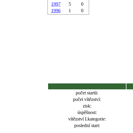
1997
5
0
1996
1
0
počet startů:
počet vítězství:
zisk:
úspěšnost:
vítězství I.kategorie:
poslední start: