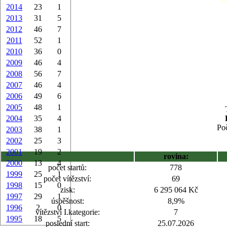
2014
23
1
2013
31
5
2012
46
7
2011
52
1
2010
36
0
2009
46
4
2008
56
7
2007
46
4
2006
49
6
2005
48
1
2004
35
4
Poč
2003
38
1
2002
25
3
2001
19
2
rovina:
2000
13
4
počet startů:
778
1999
25
1
počet vítězství:
69
1998
15
0
zisk:
6 295 064 Kč
1997
29
1
úspěšnost:
8,9%
1996
2
0
vítězství I.kategorie:
7
1995
18
5
poslední start:
25.07.2026