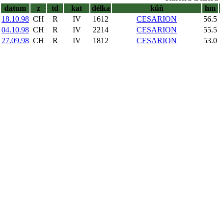
datum
z
td
kat
délka
kůň
hm
18.10.98
CH
R
IV
1612
CESARION
56.5
04.10.98
CH
R
IV
2214
CESARION
55.5
27.09.98
CH
R
IV
1812
CESARION
53.0