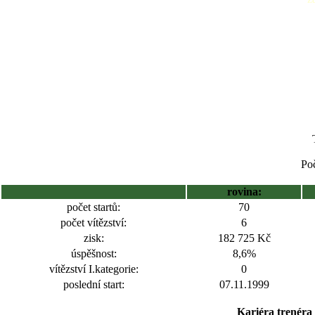
Poč
rovina:
počet startů:
70
počet vítězství:
6
zisk:
182 725 Kč
úspěšnost:
8,6%
vítězství I.kategorie:
0
poslední start:
07.11.1999
Kariéra trenéra 