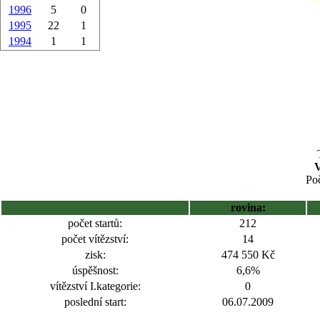
1996
5
0
1995
22
1
1994
1
1
Poč
rovina:
počet startů:
212
počet vítězství:
14
zisk:
474 550 Kč
úspěšnost:
6,6%
vítězství I.kategorie:
0
poslední start:
06.07.2009