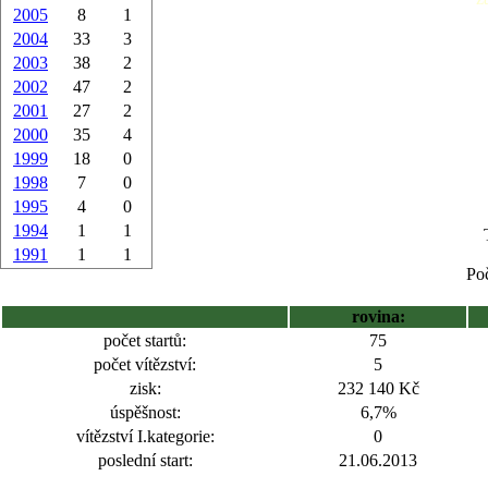
2005
8
1
2004
33
3
2003
38
2
2002
47
2
2001
27
2
2000
35
4
1999
18
0
1998
7
0
1995
4
0
1994
1
1
1991
1
1
Poč
rovina:
počet startů:
75
počet vítězství:
5
zisk:
232 140 Kč
úspěšnost:
6,7%
vítězství I.kategorie:
0
poslední start:
21.06.2013