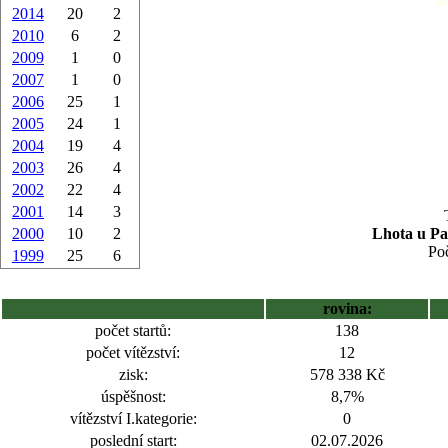
2014
20
2
2010
6
2
2009
1
0
2007
1
0
2006
25
1
2005
24
1
2004
19
4
2003
26
4
2002
22
4
2001
14
3
2000
10
2
Lhota u Pa
Poč
1999
25
6
rovina:
počet startů:
138
počet vítězství:
12
zisk:
578 338 Kč
úspěšnost:
8,7%
vítězství I.kategorie:
0
poslední start:
02.07.2026