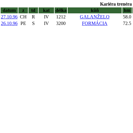
Kariéra trenéra 
datum
z
td
kat
délka
kůň
hm
27.10.96
CH
R
IV
1212
GALANŽELO
58.0
26.10.96
PE
S
IV
3200
FORMÁCIA
72.5