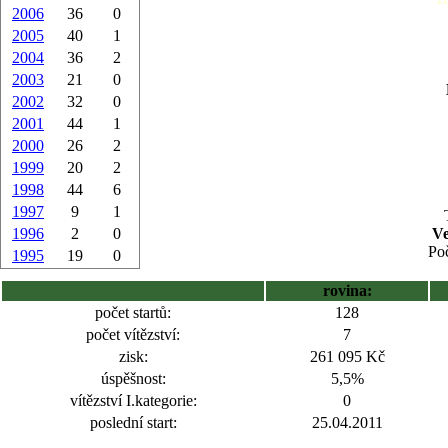
2006
36
0
2005
40
1
2004
36
2
2003
21
0
2002
32
0
2001
44
1
2000
26
2
1999
20
2
1998
44
6
1997
9
1
1996
2
0
Ve
Poč
1995
19
0
rovina:
počet startů:
128
počet vítězství:
7
zisk:
261 095 Kč
úspěšnost:
5,5%
vítězství I.kategorie:
0
poslední start:
25.04.2011