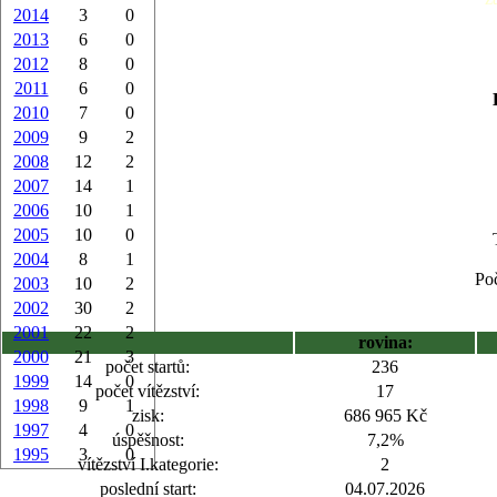
2014
3
0
2013
6
0
2012
8
0
2011
6
0
2010
7
0
2009
9
2
2008
12
2
2007
14
1
2006
10
1
2005
10
0
2004
8
1
Poč
2003
10
2
2002
30
2
2001
22
2
rovina:
2000
21
3
počet startů:
236
1999
14
0
počet vítězství:
17
1998
9
1
zisk:
686 965 Kč
1997
4
0
úspěšnost:
7,2%
1995
3
0
vítězství I.kategorie:
2
poslední start:
04.07.2026