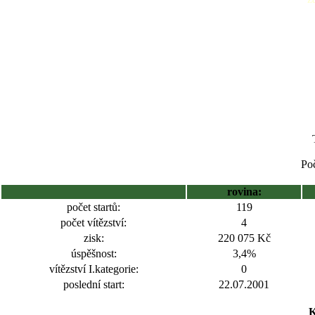
Poč
rovina:
počet startů:
119
počet vítězství:
4
zisk:
220 075 Kč
úspěšnost:
3,4%
vítězství I.kategorie:
0
poslední start:
22.07.2001
K