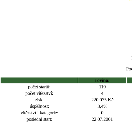
Poč
rovina:
počet startů:
119
počet vítězství:
4
zisk:
220 075 Kč
úspěšnost:
3,4%
vítězství I.kategorie:
0
poslední start:
22.07.2001