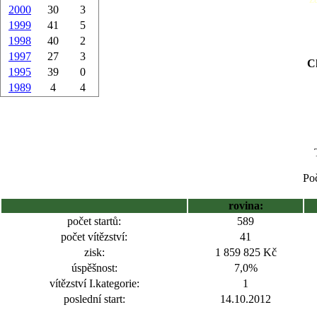
2000
30
3
1999
41
5
1998
40
2
1997
27
3
Ch
1995
39
0
1989
4
4
Poč
rovina:
počet startů:
589
počet vítězství:
41
zisk:
1 859 825 Kč
úspěšnost:
7,0%
vítězství I.kategorie:
1
poslední start:
14.10.2012