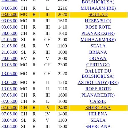
BOLSHOI(USA)
04.06.00
CH
R
L
2216
MUHAAJIM(IRE)
03.06.00
MO
R
III
2020
SOULAD
03.06.00
MO
R
III
1610
HESPA(SLO)
03.06.00
CH
R
III
1410
ROSE ROTE
28.05.00
CH
R
III
1610
PLANAREZ(FR)
21.05.00
SL
R
CH
2200
MUHAAJIM(IRE)
21.05.00
SL
R
V
1100
SEALA
21.05.00
SL
R
III
1000
BRIANA
20.05.00
BV
R
V
2000
OGAWA
13.05.00
MO
R
CH
2300
CERTINGO
BALLET DU
13.05.00
MO
R
CH
2220
BOLSHOI(USA)
13.05.00
MO
R
II
1210
ASTRO LADY (IRE)
13.05.00
MO
R
II
1210
ROSE ROTE
07.05.00
CH
R
III
1600
PLANAREZ(FR)
07.05.00
CH
R
L
1600
CASSIE
07.05.00
CH
R
IV
2400
SHERCANA
07.05.00
CH
R
IV
1400
HELENA
30.04.00
SL
R
V
1100
SEALA
30.04.00
SL
R
III
1800
SHERCANA