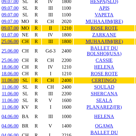
09.07.00
SL
R
IV
1800
HESPA(SLO)
09.07.00
SL
R
III
1100
APIS
09.07.00
SL
R
III
1100
VAPETA
09.07.00
MO
R
CH
2020
MUHAAJIM(IRE)
09.07.00
MO
R
II
1210
ROSE ROTE
01.07.00
NE
R
IV
1800
ZARKANE
25.06.00
CH
R
III
1800
MUHAAJIM(IRE)
BALLET DU
25.06.00
CH
R
Gd-3
2400
BOLSHOI(USA)
25.06.00
CH
R
CH
2200
CASSIE
18.06.00
CH
R
IV
1210
HELENA
18.06.00
CH
R
I
1210
ROSE ROTE
11.06.00
SL
R
CH
2400
CERTINGO
11.06.00
SL
R
CH
2400
SOULAD
11.06.00
SL
R
III
2200
SHERCANA
11.06.00
SL
R
V
1600
SEALA
11.06.00
KV
R
I
1600
PLANAREZ(FR)
04.06.00
BA
R
III
1000
HELENA
04.06.00
BR
R
V
1400
OGAWA
BALLET DU
04.06.00
CH
R
L
2216