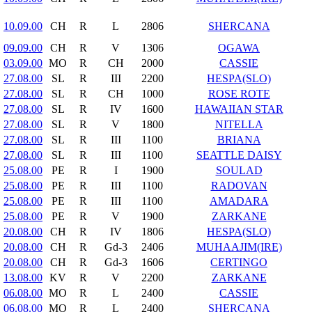
10.09.00
CH
R
L
2806
SHERCANA
09.09.00
CH
R
V
1306
OGAWA
03.09.00
MO
R
CH
2000
CASSIE
27.08.00
SL
R
III
2200
HESPA(SLO)
27.08.00
SL
R
CH
1000
ROSE ROTE
27.08.00
SL
R
IV
1600
HAWAIIAN STAR
27.08.00
SL
R
V
1800
NITELLA
27.08.00
SL
R
III
1100
BRIANA
27.08.00
SL
R
III
1100
SEATTLE DAISY
25.08.00
PE
R
I
1900
SOULAD
25.08.00
PE
R
III
1100
RADOVAN
25.08.00
PE
R
III
1100
AMADARA
25.08.00
PE
R
V
1900
ZARKANE
20.08.00
CH
R
IV
1806
HESPA(SLO)
20.08.00
CH
R
Gd-3
2406
MUHAAJIM(IRE)
20.08.00
CH
R
Gd-3
1606
CERTINGO
13.08.00
KV
R
V
2200
ZARKANE
06.08.00
MO
R
L
2400
CASSIE
06.08.00
MO
R
L
2400
SHERCANA