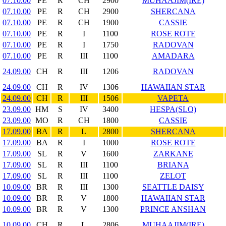
07.10.00
PE
R
CH
2900
MUHAAJIM(IRE)
07.10.00
PE
R
CH
2900
SHERCANA
07.10.00
PE
R
CH
1900
CASSIE
07.10.00
PE
R
I
1100
ROSE ROTE
07.10.00
PE
R
I
1750
RADOVAN
07.10.00
PE
R
III
1100
AMADARA
24.09.00
CH
R
III
1206
RADOVAN
24.09.00
CH
R
IV
1306
HAWAIIAN STAR
24.09.00
CH
R
III
1506
VAPETA
23.09.00
HM
S
IV
3400
HESPA(SLO)
23.09.00
MO
R
CH
1800
CASSIE
17.09.00
BA
R
L
2800
SHERCANA
17.09.00
BA
R
I
1000
ROSE ROTE
17.09.00
SL
R
V
1600
ZARKANE
17.09.00
SL
R
III
1100
BRIANA
17.09.00
SL
R
III
1100
ZELOT
10.09.00
BR
R
III
1300
SEATTLE DAISY
10.09.00
BR
R
V
1800
HAWAIIAN STAR
10.09.00
BR
R
V
1300
PRINCE ANSHAN
10.09.00
CH
R
L
2806
MUHAAJIM(IRE)