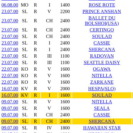
06.08.00
MO
R
I
1400
ROSE ROTE
23.07.00
SL
R
V
2200
PRINCE ANSHAN
BALLET DU
23.07.00
SL
R
CH
2400
BOLSHOI(USA)
23.07.00
SL
R
CH
2400
CERTINGO
23.07.00
SL
R
CH
2400
SOULAD
23.07.00
SL
R
I
2400
CASSIE
23.07.00
SL
R
I
2400
SHERCANA
23.07.00
SL
R
III
1100
RADOVAN
23.07.00
SL
R
III
1100
SEATTLE DAISY
22.07.00
KO
R
V
1600
OGAWA
22.07.00
KO
R
V
1600
NITELLA
22.07.00
KO
R
V
1600
ZARKANE
16.07.00
KV
R
V
2000
HESPA(SLO)
16.07.00
KV
R
I
1600
SOULAD
09.07.00
SL
R
V
1600
NITELLA
09.07.00
SL
R
V
1600
SEALA
09.07.00
SL
R
CH
2400
CASSIE
09.07.00
SL
R
CH
2400
SHERCANA
09.07.00
SL
R
IV
1800
HAWAIIAN STAR