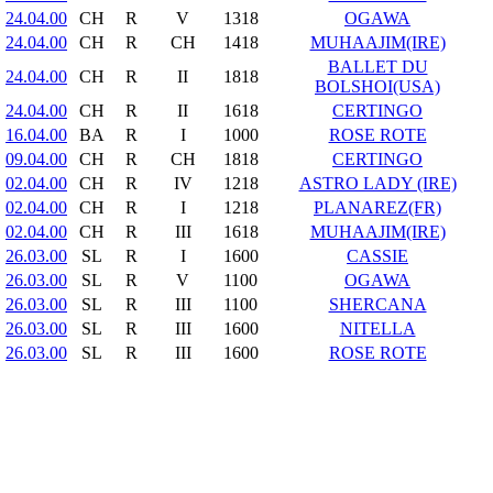
24.04.00
CH
R
V
1318
OGAWA
24.04.00
CH
R
CH
1418
MUHAAJIM(IRE)
BALLET DU
24.04.00
CH
R
II
1818
BOLSHOI(USA)
24.04.00
CH
R
II
1618
CERTINGO
16.04.00
BA
R
I
1000
ROSE ROTE
09.04.00
CH
R
CH
1818
CERTINGO
02.04.00
CH
R
IV
1218
ASTRO LADY (IRE)
02.04.00
CH
R
I
1218
PLANAREZ(FR)
02.04.00
CH
R
III
1618
MUHAAJIM(IRE)
26.03.00
SL
R
I
1600
CASSIE
26.03.00
SL
R
V
1100
OGAWA
26.03.00
SL
R
III
1100
SHERCANA
26.03.00
SL
R
III
1600
NITELLA
26.03.00
SL
R
III
1600
ROSE ROTE