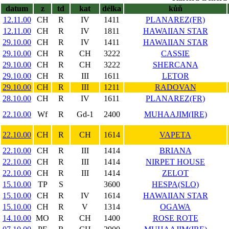
datum
z
td
kat
délka
kůň
12.11.00
CH
R
IV
1411
PLANAREZ(FR)
12.11.00
CH
R
IV
1811
HAWAIIAN STAR
29.10.00
CH
R
IV
1411
HAWAIIAN STAR
29.10.00
CH
R
CH
3222
CASSIE
29.10.00
CH
R
CH
3222
SHERCANA
29.10.00
CH
R
III
1611
LETOR
29.10.00
CH
R
III
1211
RADOVAN
28.10.00
CH
R
IV
1611
PLANAREZ(FR)
22.10.00
Wf
R
Gd-1
2400
MUHAAJIM(IRE)
22.10.00
CH
R
CH
1614
VAPETA
22.10.00
CH
R
III
1414
BRIANA
22.10.00
CH
R
III
1414
NIRPET HOUSE
22.10.00
CH
R
III
1414
ZELOT
15.10.00
TP
S
3600
HESPA(SLO)
15.10.00
CH
R
IV
1614
HAWAIIAN STAR
15.10.00
CH
R
V
1314
OGAWA
14.10.00
MO
R
CH
1400
ROSE ROTE