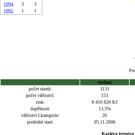
1994
3
3
1992
1
1
Poč
rovina:
počet startů:
1131
počet vítězství:
153
zisk:
8 410 826 Kč
úspěšnost:
13,5%
vítězství I.kategorie:
20
poslední start:
05.11.2006
Kariéra trenéra 