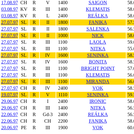
17.08.97
CH
R
V
1400
SAIGON
58.
03.08.97
KV
R
III
1400
KLEMATIS
58.
03.08.97
KV
R
L
2400
REÁLKA
58.
27.07.97
SL
R
II
1800
FANIKA
57.
27.07.97
SL
R
II
1800
SALENKA
56.
27.07.97
SL
R
II
1000
NICK
58.
27.07.97
SL
R
III
1100
LAOLA
59.
27.07.97
SL
R
III
1100
NITKA
55.
27.07.97
SL
R
IV
1600
SENINKA
58.
27.07.97
SL
R
IV
1600
BONITA
58.
27.07.97
SL
R
III
1100
BRIGHT POINT
57.
27.07.97
SL
R
III
1100
KLEMATIS
56.
27.07.97
SL
R
III
1100
MIRANDA
56.
27.07.97
CH
R
IV
2400
VOK
58.
19.07.97
SL
R
V
1110
SENINKA
59.
29.06.97
CH
R
I
2400
IRONIC
58.
29.06.97
CH
R
III
1400
NITKA
56.
22.06.97
CH
R
Gd-3
2400
REÁLKA
56.
22.06.97
CH
R
CH
2200
FANIKA
58.
20.06.97
PE
R
III
1900
VOK
60.