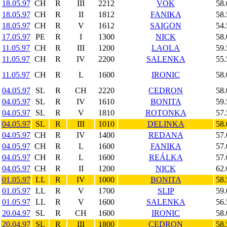
18.05.97
CH
R
III
2212
VOK
58.
18.05.97
CH
R
II
1812
FANIKA
58.
18.05.97
CH
R
V
1612
SAIGON
54.
17.05.97
PE
R
I
1300
NICK
58.
11.05.97
CH
R
III
1200
LAOLA
59.
11.05.97
CH
R
IV
2200
SALENKA
55.
11.05.97
CH
R
L
1600
IRONIC
58.
04.05.97
SL
R
CH
2220
CEDRON
58.
04.05.97
SL
R
IV
1610
BONITA
59.
04.05.97
SL
R
V
1810
ROTONKA
57.
04.05.97
SL
R
III
1010
DELINKA
58.
04.05.97
CH
R
IV
1400
REDANA
57.
04.05.97
CH
R
L
1600
FANIKA
57.
04.05.97
CH
R
L
1600
REÁLKA
57.
04.05.97
CH
R
II
1200
NICK
62.
01.05.97
LL
R
IV
1000
BONITA
58.
01.05.97
LL
R
V
1700
SLIP
59.
01.05.97
LL
R
V
1600
SALENKA
56.
20.04.97
SL
R
CH
1600
IRONIC
58.
20.04.97
SL
R
III
1800
CEDRON
58.