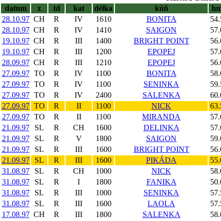
datum
z
td
kat
délka
kůň
h
28.10.97
CH
R
IV
1610
BONITA
54.
28.10.97
CH
R
IV
1410
SAIGON
57.
19.10.97
CH
R
III
1400
BRIGHT POINT
56.
19.10.97
CH
R
III
1200
EPOPEJ
57.
28.09.97
CH
R
III
1210
EPOPEJ
56.
27.09.97
TO
R
IV
1100
BONITA
58.
27.09.97
TO
R
IV
1100
SENINKA
59.
27.09.97
TO
R
IV
2400
SALENKA
60.
27.09.97
TO
R
II
1100
NICK
63.
27.09.97
TO
R
II
1100
MIRANDA
57.
21.09.97
SL
R
CH
1600
DELINKA
57.
21.09.97
SL
R
V
1800
SAIGON
59.
21.09.97
SL
R
III
1600
BRIGHT POINT
56.
21.09.97
SL
R
III
1600
PIKÁDA
55.
31.08.97
SL
R
CH
1000
NICK
58.
31.08.97
SL
R
I
1800
FANIKA
50.
31.08.97
SL
R
III
1000
SENINKA
57.
31.08.97
SL
R
III
1600
LAOLA
57.
17.08.97
CH
R
III
1800
SALENKA
58.