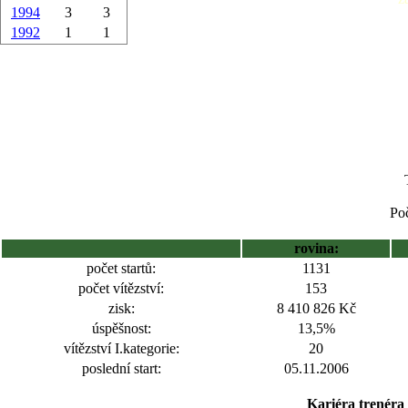
1994
3
3
1992
1
1
Poč
rovina:
počet startů:
1131
počet vítězství:
153
zisk:
8 410 826 Kč
úspěšnost:
13,5%
vítězství I.kategorie:
20
poslední start:
05.11.2006
Kariéra trenéra 