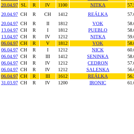
20.04.97
SL
R
IV
1100
NITKA
57.
20.04.97
CH
R
CH
1412
REÁLKA
57.
20.04.97
CH
R
II
1812
VOK
58.
13.04.97
CH
R
I
1812
PUEBLO
58.
13.04.97
CH
R
IV
1212
NITKA
59.
06.04.97
CH
R
V
1812
VOK
58.
06.04.97
CH
R
I
1212
NICK
60.
06.04.97
CH
R
III
1412
SENINKA
58.
06.04.97
CH
R
IV
1212
CEDRON
57.
06.04.97
CH
R
IV
1212
SALENKA
56.
06.04.97
CH
R
III
1612
REÁLKA
56.
31.03.97
CH
R
IV
1200
IRONIC
61.