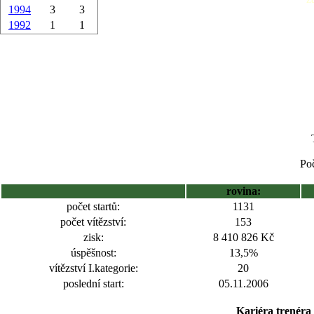
1994
3
3
1992
1
1
Poč
rovina:
počet startů:
1131
počet vítězství:
153
zisk:
8 410 826 Kč
úspěšnost:
13,5%
vítězství I.kategorie:
20
poslední start:
05.11.2006
Kariéra trenéra 