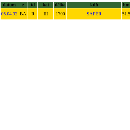
datum
z
td
kat
délka
kůň
hm
05.04.92
BA
R
III
1700
SAPÉR
51.