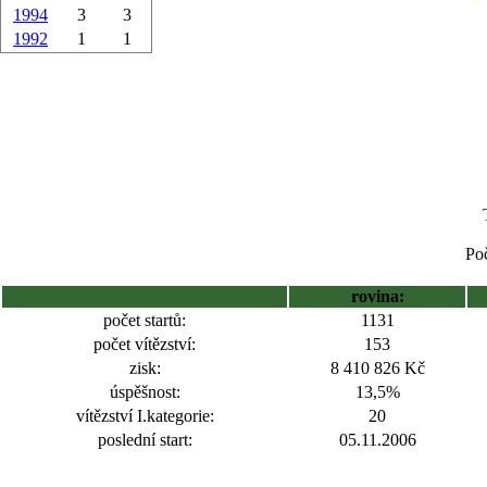
1994
3
3
1992
1
1
Poč
rovina:
počet startů:
1131
počet vítězství:
153
zisk:
8 410 826 Kč
úspěšnost:
13,5%
vítězství I.kategorie:
20
poslední start:
05.11.2006