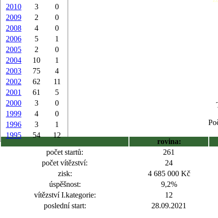
2010
3
0
2009
2
0
2008
4
0
2006
5
1
2005
2
0
2004
10
1
2003
75
4
2002
62
11
2001
61
5
2000
3
0
1999
4
0
Poč
1996
3
1
1995
54
12
rovina:
počet startů:
261
počet vítězství:
24
zisk:
4 685 000 Kč
úspěšnost:
9,2%
vítězství I.kategorie:
12
poslední start:
28.09.2021