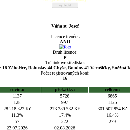
Váňa st. Josef
Licence trenéra:
ANO
Druh licence:
P
Tréninkové středisko:
 18 Záhořice, Bohuslav 44 Chyše, Boudov 41 Verušičky, Sněžná K
Počet registrovaných koní:
16
rovina:
překážky:
celkem:
1137
5728
6865
128
997
1125
28 218 322 Kč
273 289 532 Kč
301 507 854 Kč
11,3%
17,4%
16,4%
57
222
279
23.07.2026
02.08.2026