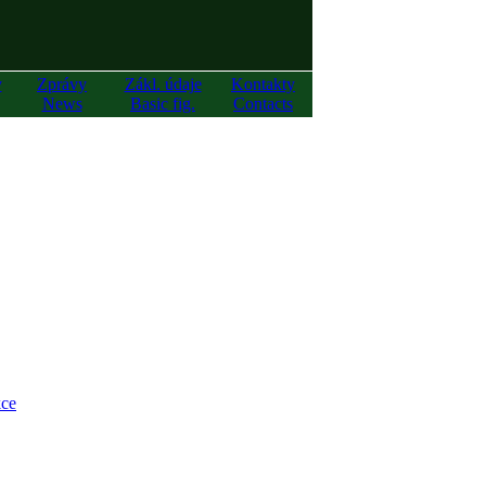
y
Zprávy
Zákl. údaje
Kontakty
News
Basic fig.
Contacts
ce