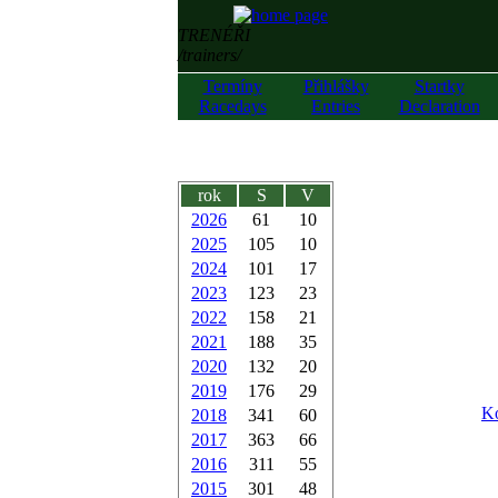
TRENÉŘI
/trainers/
Termíny
Přihlášky
Startky
Racedays
Entries
Declaration
rok
S
V
2026
61
10
2025
105
10
2024
101
17
2023
123
23
2022
158
21
2021
188
35
2020
132
20
2019
176
29
Ko
2018
341
60
2017
363
66
2016
311
55
2015
301
48