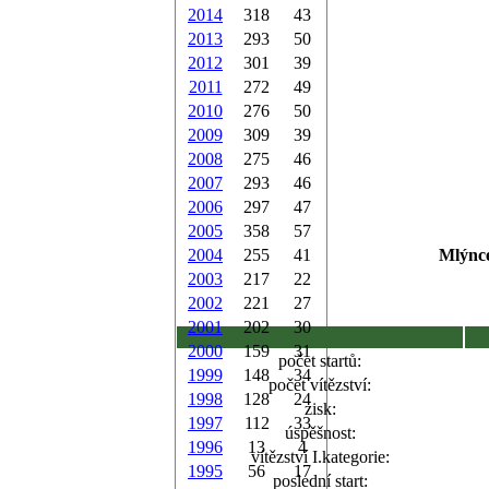
2014
318
43
2013
293
50
2012
301
39
2011
272
49
2010
276
50
2009
309
39
2008
275
46
2007
293
46
2006
297
47
2005
358
57
2004
255
41
Mlýnce
2003
217
22
2002
221
27
2001
202
30
2000
159
31
počet startů:
1999
148
34
počet vítězství:
1998
128
24
zisk:
1997
112
33
úspěšnost:
1996
13
4
vítězství I.kategorie:
1995
56
17
poslední start: