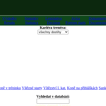
Výsledky
Statistiky
Legislativa
Avíza
Dokument
Results
Statistics
Decision
Foreign starts
Documents
Kariéra trenéra:
ně v tréninku
Vítězné starty
Vítězství I. kat.
Koně na přihláškách
Sank
Vyhledat v databázi:
zadejte alespoň 2 znaky