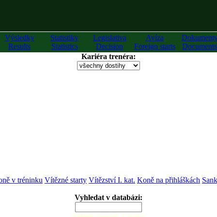
Výsledky
Statistiky
Legislativa
Avíza
Dokument
Results
Statistics
Decision
Foreign starts
Documents
Kariéra trenéra:
ně v tréninku
Vítězné starty
Vítězství I. kat.
Koně na přihláškách
Sank
Vyhledat v databázi:
zadejte alespoň 2 znaky