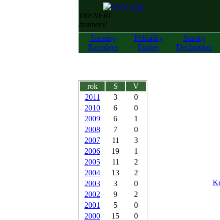
TRENÉŘI
/trainers/
Termíny
Přihlášky
Startky
Racedays
Entries
Declaration
rok
S
V
2011
3
0
2010
6
0
2009
6
1
2008
7
0
2007
11
3
2006
19
1
2005
11
2
2004
13
2
Ko
2003
3
0
2002
9
2
2001
5
0
2000
15
0