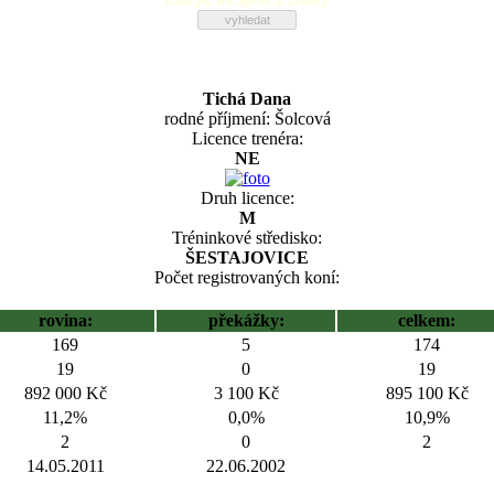
Tichá Dana
rodné příjmení: Šolcová
Licence trenéra:
NE
Druh licence:
M
Tréninkové středisko:
ŠESTAJOVICE
Počet registrovaných koní:
rovina:
překážky:
celkem:
169
5
174
19
0
19
892 000 Kč
3 100 Kč
895 100 Kč
11,2%
0,0%
10,9%
2
0
2
14.05.2011
22.06.2002