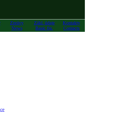
y
Zprávy
Zákl. údaje
Kontakty
News
Basic fig.
Contacts
ce