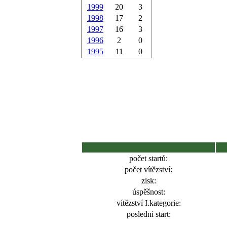
1999
20
3
1998
17
2
1997
16
3
1996
2
0
1995
11
0
počet startů:
počet vítězství:
zisk:
úspěšnost:
vítězství I.kategorie:
poslední start: