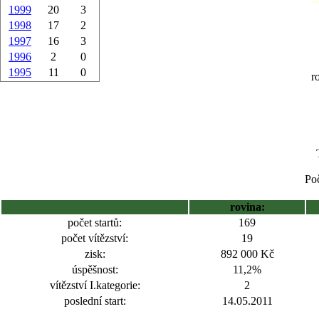
1999
20
3
1998
17
2
1997
16
3
1996
2
0
1995
11
0
r
Poč
rovina:
počet startů:
169
počet vítězství:
19
zisk:
892 000 Kč
úspěšnost:
11,2%
vítězství I.kategorie:
2
poslední start:
14.05.2011