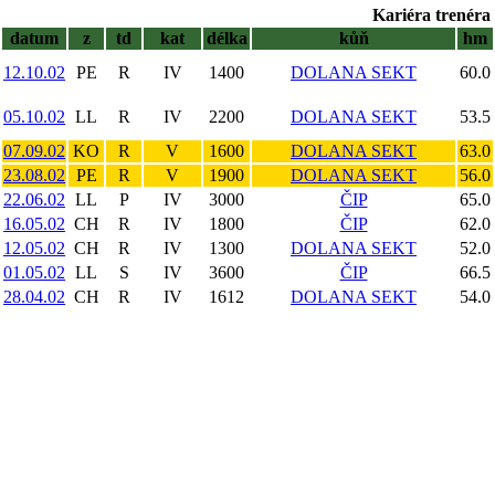
Kariéra trenéra 
datum
z
td
kat
délka
kůň
hm
12.10.02
PE
R
IV
1400
DOLANA SEKT
60.0
05.10.02
LL
R
IV
2200
DOLANA SEKT
53.5
07.09.02
KO
R
V
1600
DOLANA SEKT
63.0
23.08.02
PE
R
V
1900
DOLANA SEKT
56.0
22.06.02
LL
P
IV
3000
ČIP
65.0
16.05.02
CH
R
IV
1800
ČIP
62.0
12.05.02
CH
R
IV
1300
DOLANA SEKT
52.0
01.05.02
LL
S
IV
3600
ČIP
66.5
28.04.02
CH
R
IV
1612
DOLANA SEKT
54.0