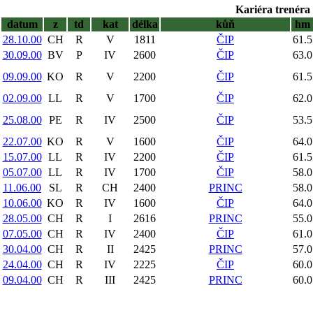
Kariéra trenéra 
datum
z
td
kat
délka
kůň
hm
28.10.00
CH
R
V
1811
ČIP
61.5
30.09.00
BV
P
IV
2600
ČIP
63.0
09.09.00
KO
R
V
2200
ČIP
61.5
02.09.00
LL
R
V
1700
ČIP
62.0
25.08.00
PE
R
IV
2500
ČIP
53.5
22.07.00
KO
R
V
1600
ČIP
64.0
15.07.00
LL
R
IV
2200
ČIP
61.5
05.07.00
LL
R
IV
1700
ČIP
58.0
11.06.00
SL
R
CH
2400
PRINC
58.0
10.06.00
KO
R
IV
1600
ČIP
64.0
28.05.00
CH
R
I
2616
PRINC
55.0
07.05.00
CH
R
IV
2400
ČIP
61.0
30.04.00
CH
R
II
2425
PRINC
57.0
24.04.00
CH
R
IV
2225
ČIP
60.0
09.04.00
CH
R
III
2425
PRINC
60.0