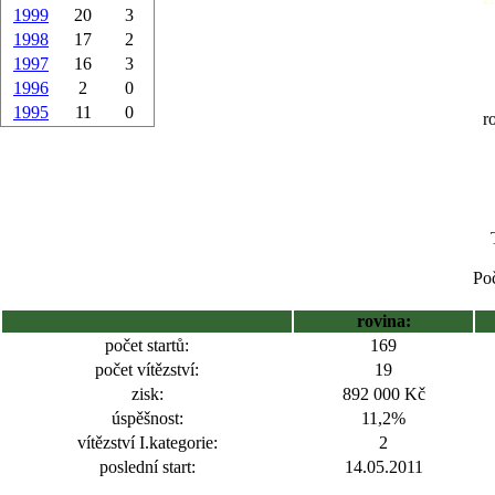
1999
20
3
1998
17
2
1997
16
3
1996
2
0
1995
11
0
r
Poč
rovina:
počet startů:
169
počet vítězství:
19
zisk:
892 000 Kč
úspěšnost:
11,2%
vítězství I.kategorie:
2
poslední start:
14.05.2011