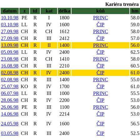
Kariéra trenéra 
datum
z
td
kat
délka
kůň
hm
10.10.98
PE
R
I
1800
PRINC
58.0
03.10.98
LL
R
IV
1600
ČIP
59.0
27.09.98
CH
R
CH
1612
PRINC
58.0
27.09.98
CH
R
III
2412
ČIP
57.0
13.09.98
CH
R
II
1400
PRINC
56.0
05.09.98
LL
R
IV
2400
ČIP
62.5
23.08.98
CH
R
CH
1410
PRINC
58.0
16.08.98
CH
R
III
2210
ČIP
60.5
02.08.98
CH
R
IV
2400
ČIP
61.0
02.08.98
CH
R
III
1400
PRINC
55.0
25.07.98
KO
R
IV
1700
ČIP
61.0
06.07.98
LL
R
III
1000
PRINC
55.5
28.06.98
CH
R
IV
2200
ČIP
53.0
26.06.98
PE
R
III
1100
PRINC
56.0
14.06.98
CH
R
IV
2214
ČIP
53.0
24.05.98
CH
R
IV
1600
ČIP
56.5
03.05.98
CH
R
III
2400
ČIP
52.5