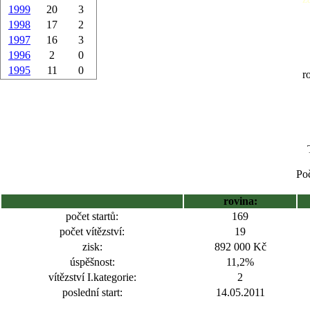
1999
20
3
1998
17
2
1997
16
3
1996
2
0
1995
11
0
r
Poč
rovina:
počet startů:
169
počet vítězství:
19
zisk:
892 000 Kč
úspěšnost:
11,2%
vítězství I.kategorie:
2
poslední start:
14.05.2011