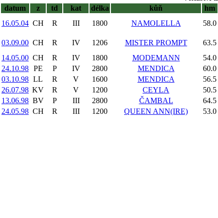
datum
z
td
kat
délka
kůň
hm
16.05.04
CH
R
III
1800
NAMOLELLA
58.0
03.09.00
CH
R
IV
1206
MISTER PROMPT
63.5
14.05.00
CH
R
IV
1800
MODEMANN
54.0
24.10.98
PE
P
IV
2800
MENDICA
60.0
03.10.98
LL
R
V
1600
MENDICA
56.5
26.07.98
KV
R
V
1200
CEYLA
50.5
13.06.98
BV
P
III
2800
ČAMBAL
64.5
24.05.98
CH
R
III
1200
QUEEN ANN(IRE)
53.0