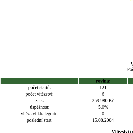
Poč
rovina:
počet startů:
121
počet vítězství:
6
zisk:
259 980 Kč
úspěšnost:
5,0%
vítězství I.kategorie:
0
poslední start:
15.08.2004
Vítězství 