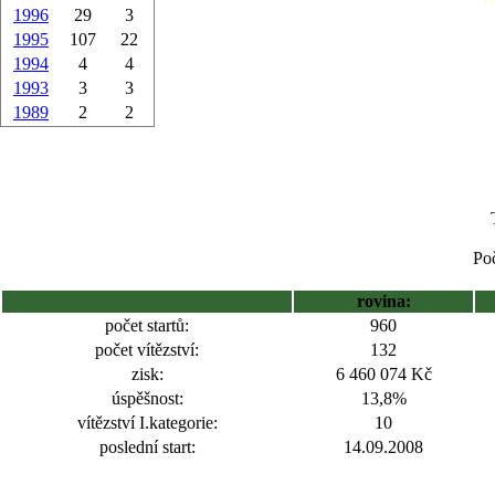
1996
29
3
1995
107
22
1994
4
4
1993
3
3
1989
2
2
Poč
rovina:
počet startů:
960
počet vítězství:
132
zisk:
6 460 074 Kč
úspěšnost:
13,8%
vítězství I.kategorie:
10
poslední start:
14.09.2008