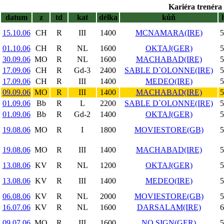
Kariéra trenéra 
datum
z
td
kat
délka
kůň
15.10.06
CH
R
III
1400
MCNAMARA(IRE)
5
01.10.06
CH
R
NL
1600
OKTAJ(GER)
5
30.09.06
MO
R
NL
1600
MACHABAD(IRE)
5
17.09.06
CH
R
Gd-3
2400
SABLE D`OLONNE(IRE)
5
17.09.06
CH
R
III
1400
MEDEO(IRE)
5
09.09.06
MO
R
III
1400
MACHABAD(IRE)
5
01.09.06
Bb
R
L
2200
SABLE D`OLONNE(IRE)
5
01.09.06
Bb
R
Gd-2
1400
OKTAJ(GER)
5
19.08.06
MO
R
I
1800
MOVIESTORE(GB)
5
19.08.06
MO
R
III
1400
MACHABAD(IRE)
5
13.08.06
KV
R
NL
1200
OKTAJ(GER)
5
13.08.06
KV
R
III
1400
MEDEO(IRE)
5
06.08.06
KV
R
NL
2000
MOVIESTORE(GB)
5
16.07.06
KV
R
NL
1600
DARSALAM(IRE)
6
09.07.06
MO
R
III
1600
NO SIGN(GER)
5