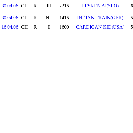
30.04.06
CH
R
III
2215
LESKEN AI(SLO)
6
30.04.06
CH
R
NL
1415
INDIAN TRAIN(GER)
5
16.04.06
CH
R
II
1600
CARDIGAN KID(USA)
5