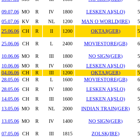
09.07.06
MO
R
IV
1800
LESKEN AI(SLO)
5
05.07.06
KV
R
NL
1200
MAN O WORLD(IRE)
5
25.06.06
CH
R
II
1200
OKTAJ(GER)
5
25.06.06
CH
R
L
2400
MOVIESTORE(GB)
6
10.06.06
MO
R
III
1800
NO SIGN(GER)
5
10.06.06
MO
R
IV
1600
LESKEN AI(SLO)
6
04.06.06
CH
R
III
1200
OKTAJ(GER)
5
28.05.06
CH
R
L
1600
MOVIESTORE(GB)
6
28.05.06
CH
R
IV
1800
LESKEN AI(SLO)
6
14.05.06
CH
R
III
1600
LESKEN AI(SLO)
5
13.05.06
MO
R
NL
2000
INDIAN TRAIN(GER)
5
13.05.06
MO
R
IV
1400
NO SIGN(GER)
5
07.05.06
CH
R
III
1815
ZOLSK(IRE)
5