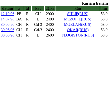
Kariéra trenéra 
datum
z
td
kat
délka
kůň
hm
12.10.96
PE
R
CH
2900
SHLIF(RUS)
58.0
14.07.96
BA
R
L
2400
MEZOFIL(RUS)
58.0
30.06.96
CH
R
Gd-3
2400
MGELAN(RUS)
58.0
30.06.96
CH
R
Gd-3
2400
OKAR(RUS)
58.0
30.06.96
CH
R
L
2600
FLOGISTON(RUS)
58.0