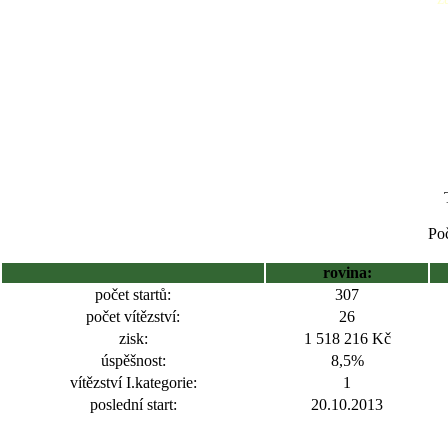
Poč
rovina:
počet startů:
307
počet vítězství:
26
zisk:
1 518 216 Kč
úspěšnost:
8,5%
vítězství I.kategorie:
1
poslední start:
20.10.2013