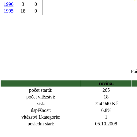
1996
3
0
1995
18
0
Poč
rovina:
počet startů:
265
počet vítězství:
18
zisk:
754 940 Kč
úspěšnost:
6,8%
vítězství I.kategorie:
1
poslední start:
05.10.2008