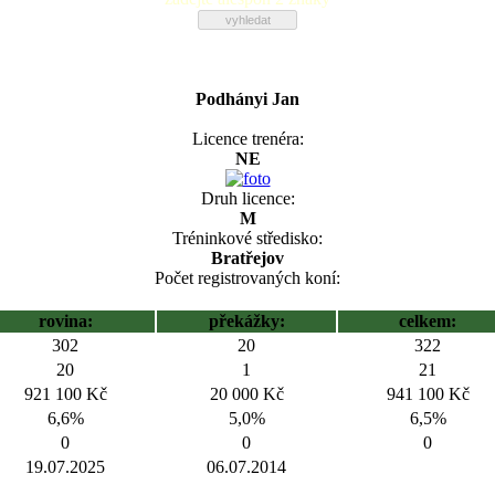
Podhányi Jan
Licence trenéra:
NE
Druh licence:
M
Tréninkové středisko:
Bratřejov
Počet registrovaných koní:
rovina:
překážky:
celkem:
302
20
322
20
1
21
921 100 Kč
20 000 Kč
941 100 Kč
6,6%
5,0%
6,5%
0
0
0
19.07.2025
06.07.2014