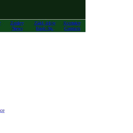
y
Zprávy
Zákl. údaje
Kontakty
News
Basic fig.
Contacts
ce