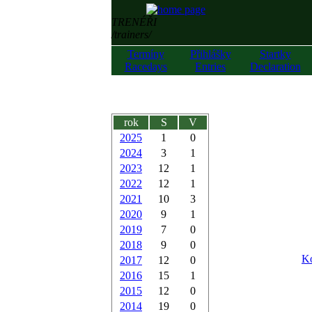
TRENÉŘI
/trainers/
Termíny
Přihlášky
Startky
Racedays
Entries
Declaration
rok
S
V
2025
1
0
2024
3
1
2023
12
1
2022
12
1
2021
10
3
2020
9
1
2019
7
0
2018
9
0
Ko
2017
12
0
2016
15
1
2015
12
0
2014
19
0