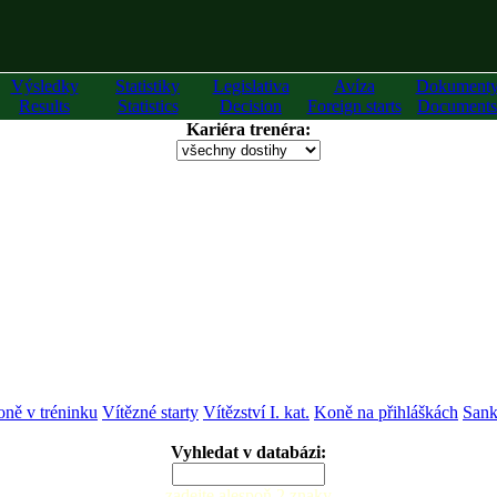
Výsledky
Statistiky
Legislativa
Avíza
Dokument
Results
Statistics
Decision
Foreign starts
Documents
Kariéra trenéra:
ně v tréninku
Vítězné starty
Vítězství I. kat.
Koně na přihláškách
Sank
Vyhledat v databázi:
zadejte alespoň 2 znaky