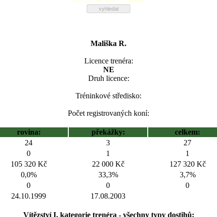
Mališka R.
Licence trenéra:
NE
Druh licence:
Tréninkové středisko:
Počet registrovaných koní:
rovina:
překážky:
celkem:
24
3
27
0
1
1
105 320 Kč
22 000 Kč
127 320 Kč
0,0%
33,3%
3,7%
0
0
0
24.10.1999
17.08.2003
Vítězství I. kategorie trenéra - všechny typy dostihů: