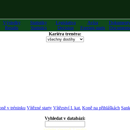
Výsledky
Statistiky
Legislativa
Avíza
Dokument
Results
Statistics
Decision
Foreign starts
Documents
Kariéra trenéra:
ně v tréninku
Vítězné starty
Vítězství I. kat.
Koně na přihláškách
Sank
Vyhledat v databázi:
zadejte alespoň 2 znaky