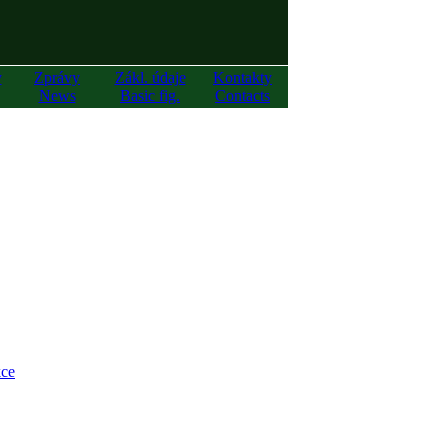
y
Zprávy
Zákl. údaje
Kontakty
News
Basic fig.
Contacts
ce