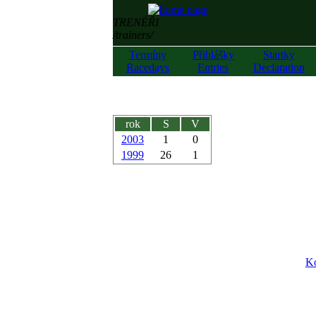
TRENÉŘI
/trainers/
Termíny
Přihlášky
Startky
Racedays
Entries
Declaration
rok
S
V
2003
1
0
1999
26
1
Ko