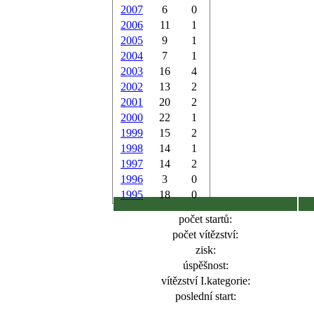
2007
6
0
2006
11
1
2005
9
1
2004
7
1
2003
16
4
2002
13
2
2001
20
2
2000
22
1
1999
15
2
1998
14
1
1997
14
2
1996
3
0
1995
18
0
počet startů:
počet vítězství:
zisk:
úspěšnost:
vítězství I.kategorie:
poslední start: