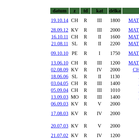
datum
z
td
kat
délka
19.10.14
CH
R
III
1800
MAT
28.09.12
KV
R
III
2000
MAT
16.10.11
CH
R
II
1600
MAT
21.08.11
SL
R
II
2200
MAT
09.10.10
PE
R
I
1750
MAT
13.06.10
CH
R
III
1200
MAT
02.08.09
KV
R
IV
2000
CH
18.06.06
SL
R
II
1130
03.04.05
CH
R
III
1400
05.09.04
CH
R
III
1010
13.09.03
MO
R
III
1400
06.09.03
KV
R
V
2000
17.08.03
KV
R
IV
2000
20.07.03
KV
R
V
2000
21.07.02
KV
R
IV
1200