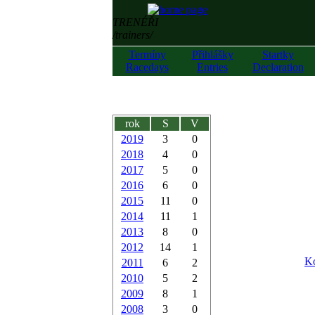
TRENÉŘI
/trainers/
Termíny
Přihlášky
Startky
Racedays
Entries
Declaration
rok
S
V
2019
3
0
2018
4
0
2017
5
0
2016
6
0
2015
11
0
2014
11
1
2013
8
0
2012
14
1
Ko
2011
6
2
2010
5
2
2009
8
1
2008
3
0