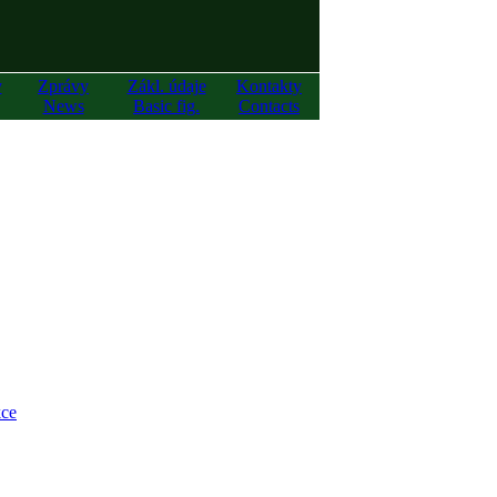
y
Zprávy
Zákl. údaje
Kontakty
News
Basic fig.
Contacts
ce