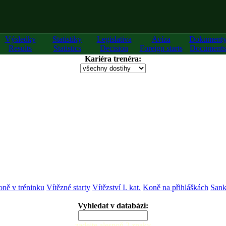
Výsledky
Statistiky
Legislativa
Avíza
Dokument
Results
Statistics
Decision
Foreign starts
Documents
Kariéra trenéra:
ně v tréninku
Vítězné starty
Vítězství I. kat.
Koně na přihláškách
Sank
Vyhledat v databázi:
zadejte alespoň 2 znaky