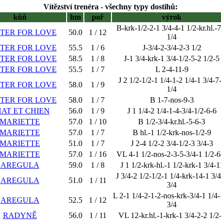
Vítězství trenéra - všechny typy dostihů:
kůň
hm
poř
výrok
B-krk-1/2-2-1 3/4-4-1 1/2-kr.hl.-7
TER FOR LOVE
50.0
1 / 12
1/4
TER FOR LOVE
55.5
1 / 6
J-3/4-2-3/4-2-3 1/2
TER FOR LOVE
58.5
1 / 8
J-1 3/4-krk-1 3/4-1/2-5-2 1/2-5
TER FOR LOVE
55.5
1 / 7
L 2-4-11-9
J 2 1/2-1/2-1 1/4-1-2 1/4-1 3/4-7
TER FOR LOVE
58.0
1 / 9
1/4
TER FOR LOVE
58.0
1 / 7
B 1-7-nos-9-3
AT ET CHIEN
56.0
1 / 9
J 1 1/4-2 1/4-1-4-3/4-1/2-6-6
MARIETTE
57.0
1 / 10
B 1/2-3/4-kr.hl.-5-6-3
MARIETTE
57.0
1 / 7
B hl.-1 1/2-krk-nos-1/2-9
MARIETTE
51.0
1 / 7
J 2-4 1/2-2 3/4-1/2-3 3/4-3
MARIETTE
57.0
1 / 16
VL 4-1 1/2-nos-2-3-5-3/4-1 1/2-6
AREGULA
59.0
1 / 8
J 1 1/2-krk-hl.-1 1/2-krk-1 3/4-1
J 3/4-2 1/2-1/2-1 1/4-krk-14-1 3/
AREGULA
51.0
1 / 11
3/4
L 2-1 1/4-2-1-2-nos-krk-3/4-1 1/4-
AREGULA
52.5
1 / 12
3/4
RADYNĚ
56.0
1 / 11
VL 12-kr.hl.-1-krk-1 3/4-2-2 1/2