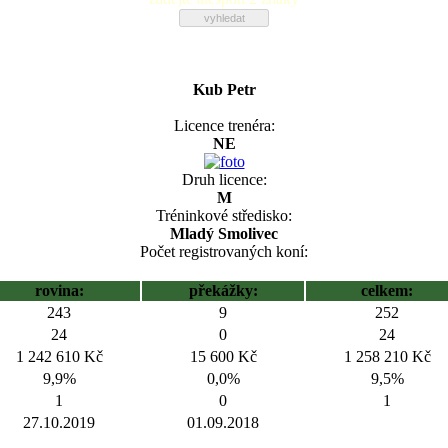
Kub Petr
Licence trenéra:
NE
Druh licence:
M
Tréninkové středisko:
Mladý Smolivec
Počet registrovaných koní:
rovina:
překážky:
celkem:
243
9
252
24
0
24
1 242 610 Kč
15 600 Kč
1 258 210 Kč
9,9%
0,0%
9,5%
1
0
1
27.10.2019
01.09.2018