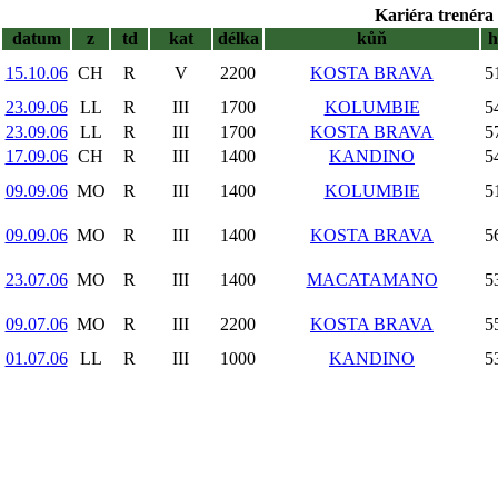
Kariéra trenéra 
datum
z
td
kat
délka
kůň
15.10.06
CH
R
V
2200
KOSTA BRAVA
5
23.09.06
LL
R
III
1700
KOLUMBIE
5
23.09.06
LL
R
III
1700
KOSTA BRAVA
5
17.09.06
CH
R
III
1400
KANDINO
5
09.09.06
MO
R
III
1400
KOLUMBIE
5
09.09.06
MO
R
III
1400
KOSTA BRAVA
5
23.07.06
MO
R
III
1400
MACATAMANO
5
09.07.06
MO
R
III
2200
KOSTA BRAVA
5
01.07.06
LL
R
III
1000
KANDINO
5