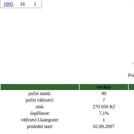
1995
16
1
Poč
rovina:
počet startů:
99
počet vítězství:
7
zisk:
270 050 Kč
úspěšnost:
7,1%
vítězství I.kategorie:
1
poslední start:
02.09.2007